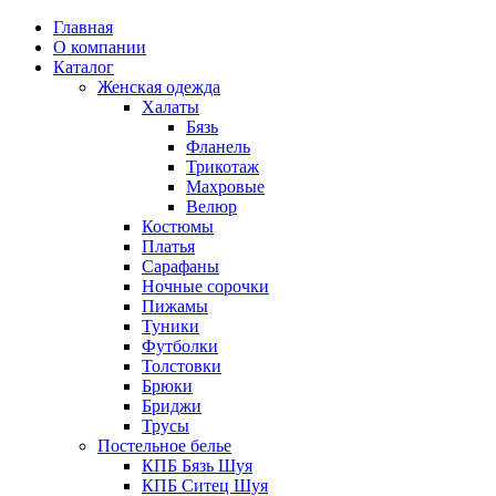
Главная
О компании
Каталог
Женская одежда
Халаты
Бязь
Фланель
Трикотаж
Махровые
Велюр
Костюмы
Платья
Сарафаны
Ночные сорочки
Пижамы
Туники
Футболки
Толстовки
Брюки
Бриджи
Трусы
Постельное белье
КПБ Бязь Шуя
КПБ Ситец Шуя