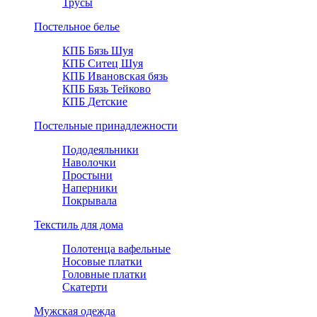
Трусы
Постельное белье
КПБ Бязь Шуя
КПБ Ситец Шуя
КПБ Ивановская бязь
КПБ Бязь Тейково
КПБ Детские
Постельные принадлежности
Пододеяльники
Наволочки
Простыни
Наперники
Покрывала
Текстиль для дома
Полотенца вафельные
Носовые платки
Головные платки
Скатерти
Мужская одежда