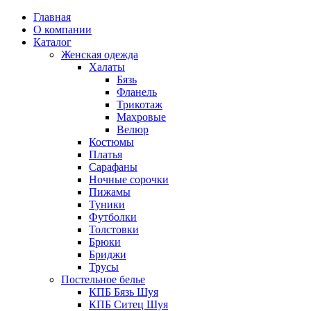
Главная
О компании
Каталог
Женская одежда
Халаты
Бязь
Фланель
Трикотаж
Махровые
Велюр
Костюмы
Платья
Сарафаны
Ночные сорочки
Пижамы
Туники
Футболки
Толстовки
Брюки
Бриджи
Трусы
Постельное белье
КПБ Бязь Шуя
КПБ Ситец Шуя