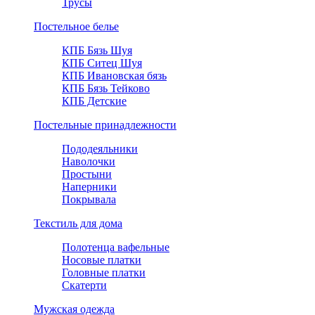
Трусы
Постельное белье
КПБ Бязь Шуя
КПБ Ситец Шуя
КПБ Ивановская бязь
КПБ Бязь Тейково
КПБ Детские
Постельные принадлежности
Пододеяльники
Наволочки
Простыни
Наперники
Покрывала
Текстиль для дома
Полотенца вафельные
Носовые платки
Головные платки
Скатерти
Мужская одежда