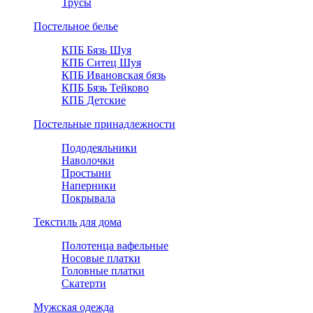
Трусы
Постельное белье
КПБ Бязь Шуя
КПБ Ситец Шуя
КПБ Ивановская бязь
КПБ Бязь Тейково
КПБ Детские
Постельные принадлежности
Пододеяльники
Наволочки
Простыни
Наперники
Покрывала
Текстиль для дома
Полотенца вафельные
Носовые платки
Головные платки
Скатерти
Мужская одежда