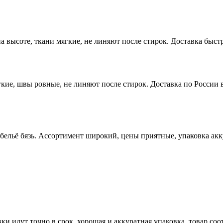
высоте, ткани мягкие, не линяют после стирок. Доставка быстр
ие, швы ровные, не линяют после стирок. Доставка по России в
 бельё бязь. Ассортимент широкий, цены приятные, упаковка ак
ки идут точно в срок, хорошая и аккуратная упаковка, товар со