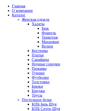
Главная
О компании
Каталог
Женская одежда
Халаты
Бязь
Фланель
Трикотаж
Махровые
Велюр
Костюмы
Платья
Сарафаны
Ночные сорочки
Пижамы
Туники
Футболки
Толстовки
Брюки
Бриджи
Трусы
Постельное белье
КПБ Бязь Шуя
КПБ Ситец Шуя