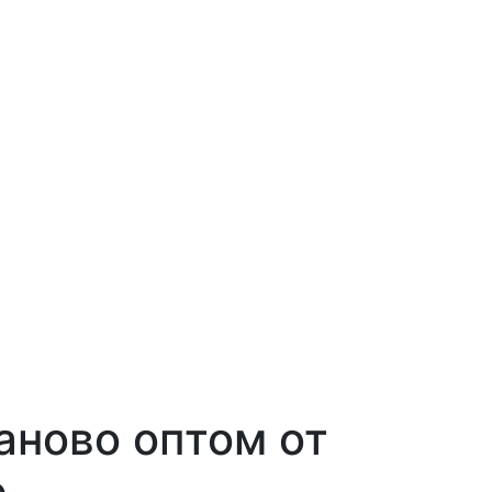
аново оптом от
e