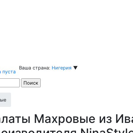
Ваша страна:
Нигерия
▼
 пуста
вые
латы Махровые из Ив
оизводителя NinaStyl