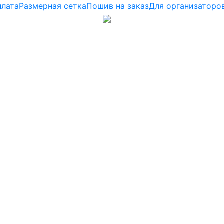
плата
Размерная сетка
Пошив на заказ
Для организаторо