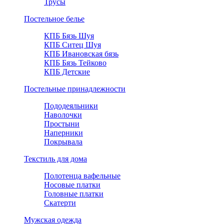
Трусы
Постельное белье
КПБ Бязь Шуя
КПБ Ситец Шуя
КПБ Ивановская бязь
КПБ Бязь Тейково
КПБ Детские
Постельные принадлежности
Пододеяльники
Наволочки
Простыни
Наперники
Покрывала
Текстиль для дома
Полотенца вафельные
Носовые платки
Головные платки
Скатерти
Мужская одежда