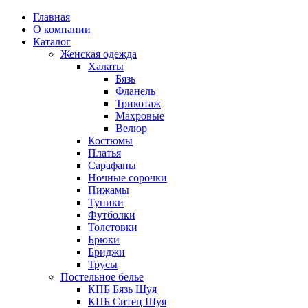
Главная
О компании
Каталог
Женская одежда
Халаты
Бязь
Фланель
Трикотаж
Махровые
Велюр
Костюмы
Платья
Сарафаны
Ночные сорочки
Пижамы
Туники
Футболки
Толстовки
Брюки
Бриджи
Трусы
Постельное белье
КПБ Бязь Шуя
КПБ Ситец Шуя