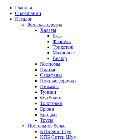
Главная
О компании
Каталог
Женская одежда
Халаты
Бязь
Фланель
Трикотаж
Махровые
Велюр
Костюмы
Платья
Сарафаны
Ночные сорочки
Пижамы
Туники
Футболки
Толстовки
Брюки
Бриджи
Трусы
Постельное белье
КПБ Бязь Шуя
КПБ Ситец Шуя