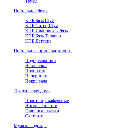
Трусы
Постельное белье
КПБ Бязь Шуя
КПБ Ситец Шуя
КПБ Ивановская бязь
КПБ Бязь Тейково
КПБ Детские
Постельные принадлежности
Пододеяльники
Наволочки
Простыни
Наперники
Покрывала
Текстиль для дома
Полотенца вафельные
Носовые платки
Головные платки
Скатерти
Мужская одежда