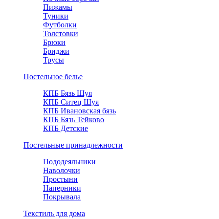
Пижамы
Туники
Футболки
Толстовки
Брюки
Бриджи
Трусы
Постельное белье
КПБ Бязь Шуя
КПБ Ситец Шуя
КПБ Ивановская бязь
КПБ Бязь Тейково
КПБ Детские
Постельные принадлежности
Пододеяльники
Наволочки
Простыни
Наперники
Покрывала
Текстиль для дома