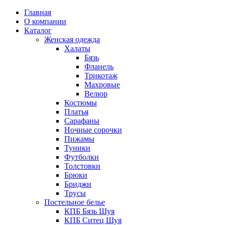
Главная
О компании
Каталог
Женская одежда
Халаты
Бязь
Фланель
Трикотаж
Махровые
Велюр
Костюмы
Платья
Сарафаны
Ночные сорочки
Пижамы
Туники
Футболки
Толстовки
Брюки
Бриджи
Трусы
Постельное белье
КПБ Бязь Шуя
КПБ Ситец Шуя