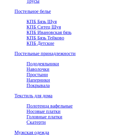
Трусы
Постельное белье
КПБ Бязь Шуя
КПБ Ситец Шуя
КПБ Ивановская бязь
КПБ Бязь Тейково
КПБ Детские
Постельные принадлежности
Пододеяльники
Наволочки
Простыни
Наперники
Покрывала
Текстиль для дома
Полотенца вафельные
Носовые платки
Головные платки
Скатерти
Мужская одежда