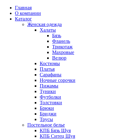
Главная
О компании
Каталог
Женская одежда
Халаты
Бязь
Фланель
Трикотаж
Махровые
Велюр
Костюмы
Платья
Сарафаны
Ночные сорочки
Пижамы
Туники
Футболки
Толстовки
Брюки
Бриджи
Трусы
Постельное белье
КПБ Бязь Шуя
КПБ Ситец Шуя