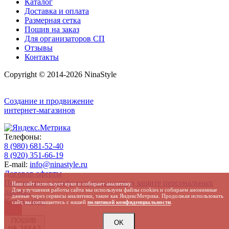
Каталог
Доставка и оплата
Размерная сетка
Пошив на заказ
Для организаторов СП
Отзывы
Контакты
Copyright © 2014-2026 NinaStyle
Создание и продвижение
интернет-магазинов
Телефоны:
8 (980) 681-52-40
8 (920) 351-66-19
E-mail:
info@ninastyle.ru
Договор оферты
Положение о конфиденциальности и защите персональных
Наш сайт использует куки и собирает аналитику.
Для улучшения работы сайта мы используем файлы cookies и собираем анонимные
данных
данные через сервисы аналитики, такие как ЯндексМетрика. Продолжая использовать
Карта сайта
сайт, вы соглашаетесь с нашей
политикой конфиденциальности
.
ПОШИВ
OK
НА ЗАКАЗ