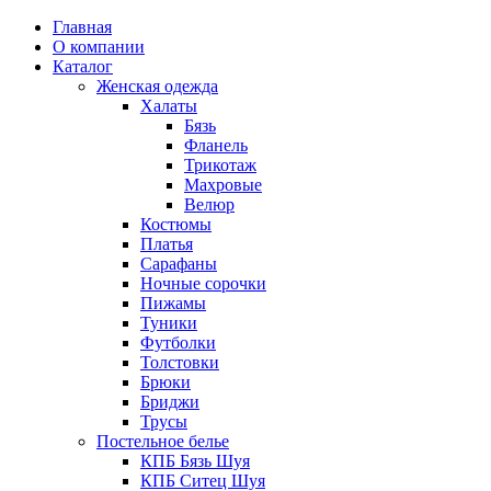
Главная
О компании
Каталог
Женская одежда
Халаты
Бязь
Фланель
Трикотаж
Махровые
Велюр
Костюмы
Платья
Сарафаны
Ночные сорочки
Пижамы
Туники
Футболки
Толстовки
Брюки
Бриджи
Трусы
Постельное белье
КПБ Бязь Шуя
КПБ Ситец Шуя