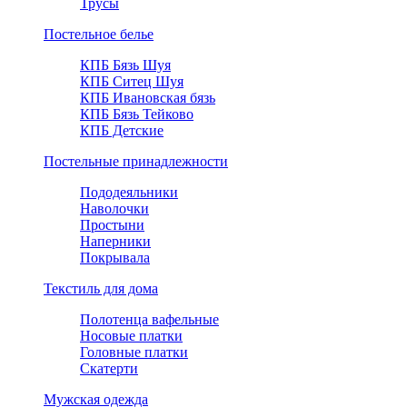
Трусы
Постельное белье
КПБ Бязь Шуя
КПБ Ситец Шуя
КПБ Ивановская бязь
КПБ Бязь Тейково
КПБ Детские
Постельные принадлежности
Пододеяльники
Наволочки
Простыни
Наперники
Покрывала
Текстиль для дома
Полотенца вафельные
Носовые платки
Головные платки
Скатерти
Мужская одежда