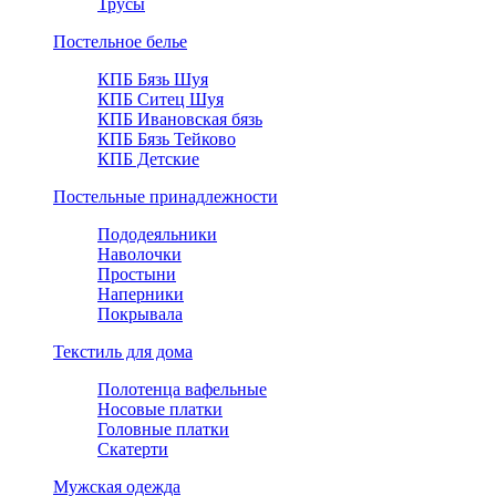
Трусы
Постельное белье
КПБ Бязь Шуя
КПБ Ситец Шуя
КПБ Ивановская бязь
КПБ Бязь Тейково
КПБ Детские
Постельные принадлежности
Пододеяльники
Наволочки
Простыни
Наперники
Покрывала
Текстиль для дома
Полотенца вафельные
Носовые платки
Головные платки
Скатерти
Мужская одежда