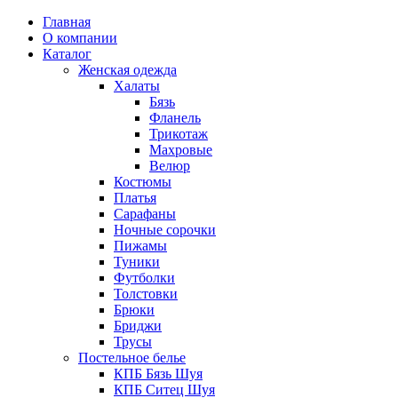
Главная
О компании
Каталог
Женская одежда
Халаты
Бязь
Фланель
Трикотаж
Махровые
Велюр
Костюмы
Платья
Сарафаны
Ночные сорочки
Пижамы
Туники
Футболки
Толстовки
Брюки
Бриджи
Трусы
Постельное белье
КПБ Бязь Шуя
КПБ Ситец Шуя