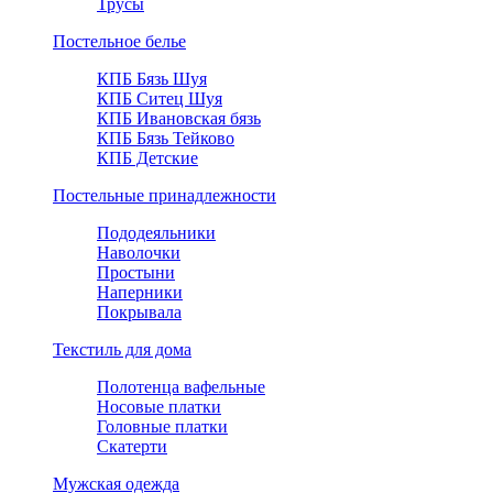
Трусы
Постельное белье
КПБ Бязь Шуя
КПБ Ситец Шуя
КПБ Ивановская бязь
КПБ Бязь Тейково
КПБ Детские
Постельные принадлежности
Пододеяльники
Наволочки
Простыни
Наперники
Покрывала
Текстиль для дома
Полотенца вафельные
Носовые платки
Головные платки
Скатерти
Мужская одежда