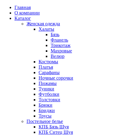
Главная
О компании
Каталог
Женская одежда
Халаты
Бязь
Фланель
Трикотаж
Махровые
Велюр
Костюмы
Платья
Сарафаны
Ночные сорочки
Пижамы
Туники
Футболки
Толстовки
Брюки
Бриджи
Трусы
Постельное белье
КПБ Бязь Шуя
КПБ Ситец Шуя