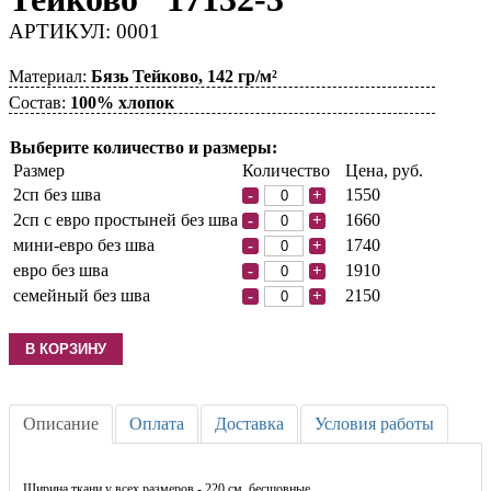
АРТИКУЛ: 0001
Материал:
Бязь Тейково, 142 гр/м²
Состав:
100% хлопок
Выберите количество и размеры:
Размер
Количество
Цена, руб.
2сп без шва
1550
-
+
2сп с евро простыней без шва
1660
-
+
мини-евро без шва
1740
-
+
евро без шва
1910
-
+
семейный без шва
2150
-
+
Описание
Оплата
Доставка
Условия работы
Ширина ткани у всех размеров - 220 см, бесшовные.