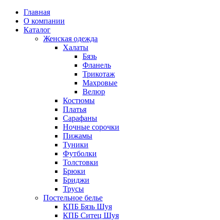
Главная
О компании
Каталог
Женская одежда
Халаты
Бязь
Фланель
Трикотаж
Махровые
Велюр
Костюмы
Платья
Сарафаны
Ночные сорочки
Пижамы
Туники
Футболки
Толстовки
Брюки
Бриджи
Трусы
Постельное белье
КПБ Бязь Шуя
КПБ Ситец Шуя