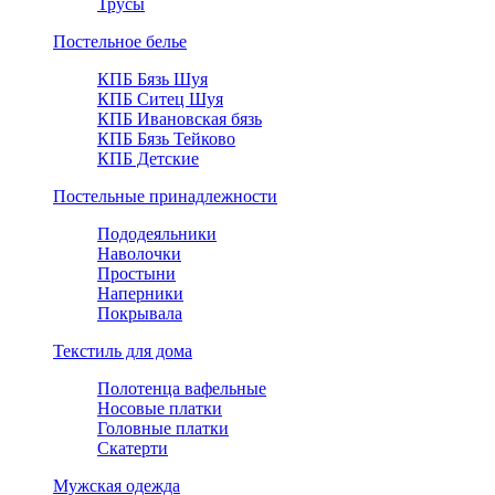
Трусы
Постельное белье
КПБ Бязь Шуя
КПБ Ситец Шуя
КПБ Ивановская бязь
КПБ Бязь Тейково
КПБ Детские
Постельные принадлежности
Пододеяльники
Наволочки
Простыни
Наперники
Покрывала
Текстиль для дома
Полотенца вафельные
Носовые платки
Головные платки
Скатерти
Мужская одежда