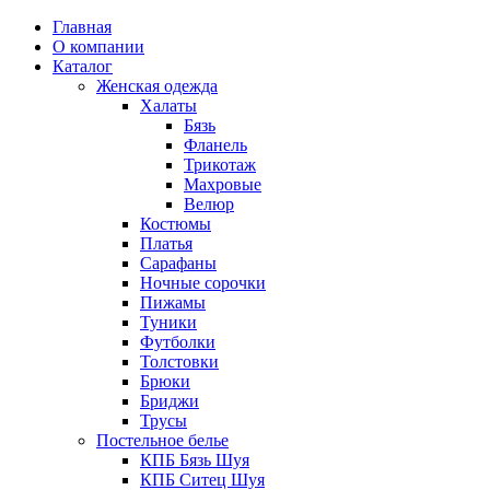
Главная
О компании
Каталог
Женская одежда
Халаты
Бязь
Фланель
Трикотаж
Махровые
Велюр
Костюмы
Платья
Сарафаны
Ночные сорочки
Пижамы
Туники
Футболки
Толстовки
Брюки
Бриджи
Трусы
Постельное белье
КПБ Бязь Шуя
КПБ Ситец Шуя