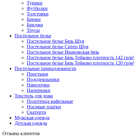
Туники
Футболки
Толстовки
Брюки
Бриджи
Трусы
Постельное белье
Постельное белье Бязь Шуя
Постельное белье Ситец Шуя
Постельное белье Ивановская бязь
Постельное белье Бязь Тейково плотность 142 гр/м²
Постельное белье Бязь Тейково плотность 120 гр/м²
Постельные принадлежности
Простыни
Пододеяльники
Наволочки
Наперники
Текстиль для дома
Полотенца вафельные
Носовые платки
Скатерти
Мужская одежда
Детская одежда
Отзывы клиентов