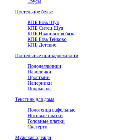
Трусы
Постельное белье
КПБ Бязь Шуя
КПБ Ситец Шуя
КПБ Ивановская бязь
КПБ Бязь Тейково
КПБ Детские
Постельные принадлежности
Пододеяльники
Наволочки
Простыни
Наперники
Покрывала
Текстиль для дома
Полотенца вафельные
Носовые платки
Головные платки
Скатерти
Мужская одежда