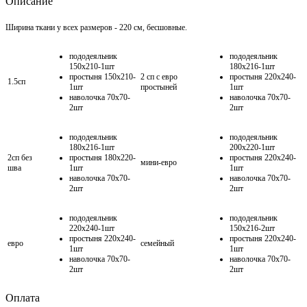
Описание
Ширина ткани у всех размеров - 220 см, бесшовные.
пододеяльник
пододеяльник
150х210-1шт
180х216-1шт
простыня 150х210-
2 сп с евро
простыня 220х240-
1.5сп
1шт
простыней
1шт
наволочка 70х70-
наволочка 70х70-
2шт
2шт
пододеяльник
пододеяльник
180х216-1шт
200х220-1шт
2сп без
простыня 180х220-
простыня 220х240-
мини-евро
шва
1шт
1шт
наволочка 70х70-
наволочка 70х70-
2шт
2шт
пододеяльник
пододеяльник
220х240-1шт
150х216-2шт
простыня 220х240-
простыня 220х240-
евро
семейный
1шт
1шт
наволочка 70х70-
наволочка 70х70-
2шт
2шт
Оплата