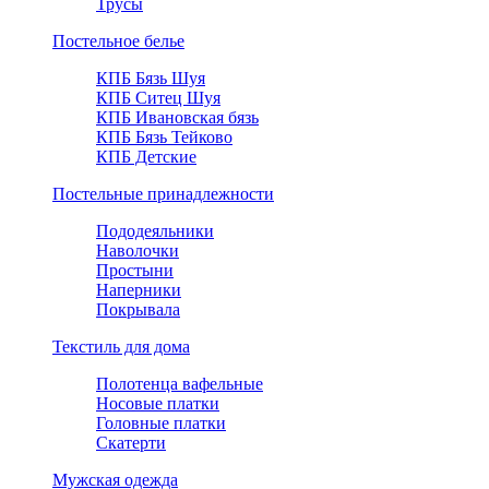
Трусы
Постельное белье
КПБ Бязь Шуя
КПБ Ситец Шуя
КПБ Ивановская бязь
КПБ Бязь Тейково
КПБ Детские
Постельные принадлежности
Пододеяльники
Наволочки
Простыни
Наперники
Покрывала
Текстиль для дома
Полотенца вафельные
Носовые платки
Головные платки
Скатерти
Мужская одежда