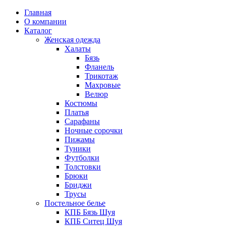
Главная
О компании
Каталог
Женская одежда
Халаты
Бязь
Фланель
Трикотаж
Махровые
Велюр
Костюмы
Платья
Сарафаны
Ночные сорочки
Пижамы
Туники
Футболки
Толстовки
Брюки
Бриджи
Трусы
Постельное белье
КПБ Бязь Шуя
КПБ Ситец Шуя