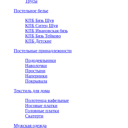
Трусы
Постельное белье
КПБ Бязь Шуя
КПБ Ситец Шуя
КПБ Ивановская бязь
КПБ Бязь Тейково
КПБ Детские
Постельные принадлежности
Пододеяльники
Наволочки
Простыни
Наперники
Покрывала
Текстиль для дома
Полотенца вафельные
Носовые платки
Головные платки
Скатерти
Мужская одежда