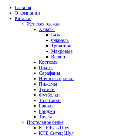
Главная
О компании
Каталог
Женская одежда
Халаты
Бязь
Фланель
Трикотаж
Махровые
Велюр
Костюмы
Платья
Сарафаны
Ночные сорочки
Пижамы
Туники
Футболки
Толстовки
Брюки
Бриджи
Трусы
Постельное белье
КПБ Бязь Шуя
КПБ Ситец Шуя