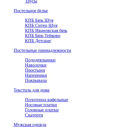
Трусы
Постельное белье
КПБ Бязь Шуя
КПБ Ситец Шуя
КПБ Ивановская бязь
КПБ Бязь Тейково
КПБ Детские
Постельные принадлежности
Пододеяльники
Наволочки
Простыни
Наперники
Покрывала
Текстиль для дома
Полотенца вафельные
Носовые платки
Головные платки
Скатерти
Мужская одежда