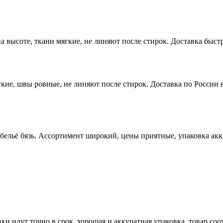
высоте, ткани мягкие, не линяют после стирок. Доставка быстр
ие, швы ровные, не линяют после стирок. Доставка по России в
 бельё бязь. Ассортимент широкий, цены приятные, упаковка ак
ки идут точно в срок, хорошая и аккуратная упаковка, товар со