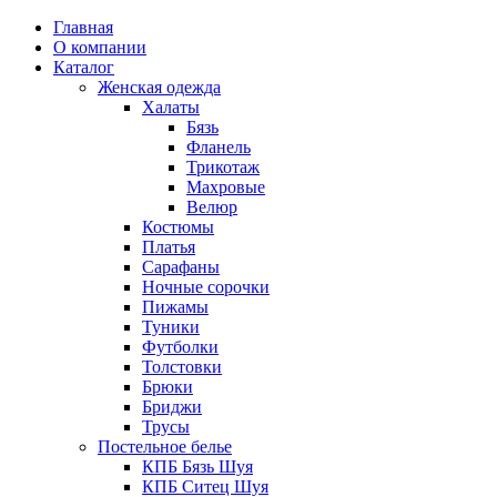
Главная
О компании
Каталог
Женская одежда
Халаты
Бязь
Фланель
Трикотаж
Махровые
Велюр
Костюмы
Платья
Сарафаны
Ночные сорочки
Пижамы
Туники
Футболки
Толстовки
Брюки
Бриджи
Трусы
Постельное белье
КПБ Бязь Шуя
КПБ Ситец Шуя