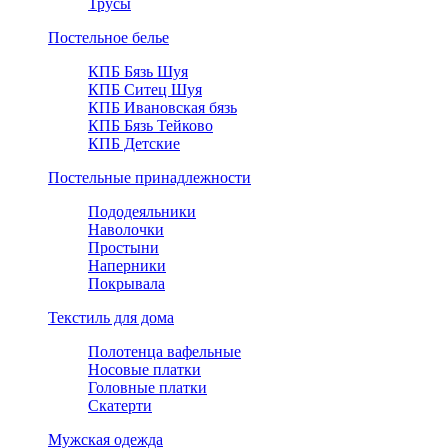
Трусы
Постельное белье
КПБ Бязь Шуя
КПБ Ситец Шуя
КПБ Ивановская бязь
КПБ Бязь Тейково
КПБ Детские
Постельные принадлежности
Пододеяльники
Наволочки
Простыни
Наперники
Покрывала
Текстиль для дома
Полотенца вафельные
Носовые платки
Головные платки
Скатерти
Мужская одежда