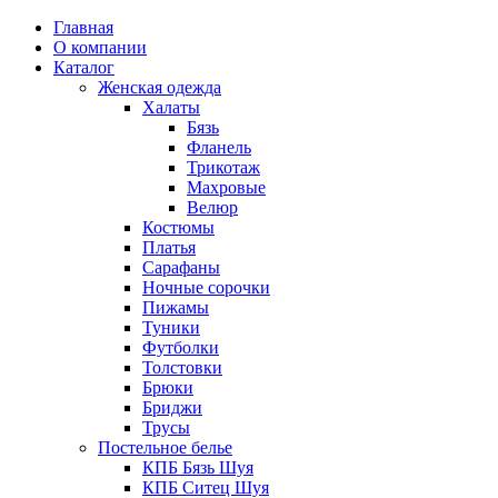
Главная
О компании
Каталог
Женская одежда
Халаты
Бязь
Фланель
Трикотаж
Махровые
Велюр
Костюмы
Платья
Сарафаны
Ночные сорочки
Пижамы
Туники
Футболки
Толстовки
Брюки
Бриджи
Трусы
Постельное белье
КПБ Бязь Шуя
КПБ Ситец Шуя