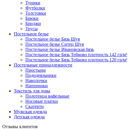
Туники
Футболки
Толстовки
Брюки
Бриджи
Трусы
Постельное белье
Постельное белье Бязь Шуя
Постельное белье Ситец Шуя
Постельное белье Ивановская бязь
Постельное белье Бязь Тейково плотность 142 гр/м²
Постельное белье Бязь Тейково плотность 120 гр/м²
Постельные принадлежности
Простыни
Пододеяльники
Наволочки
Наперники
Текстиль для дома
Полотенца вафельные
Носовые платки
Скатерти
Мужская одежда
Детская одежда
Отзывы клиентов