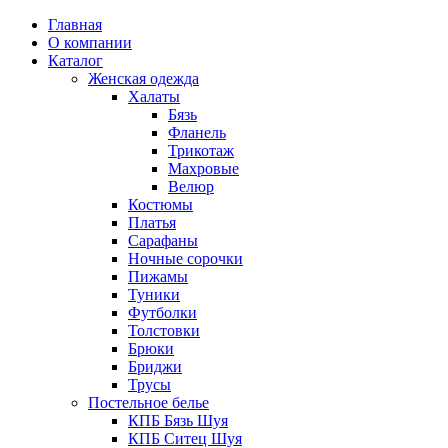
Главная
О компании
Каталог
Женская одежда
Халаты
Бязь
Фланель
Трикотаж
Махровые
Велюр
Костюмы
Платья
Сарафаны
Ночные сорочки
Пижамы
Туники
Футболки
Толстовки
Брюки
Бриджи
Трусы
Постельное белье
КПБ Бязь Шуя
КПБ Ситец Шуя