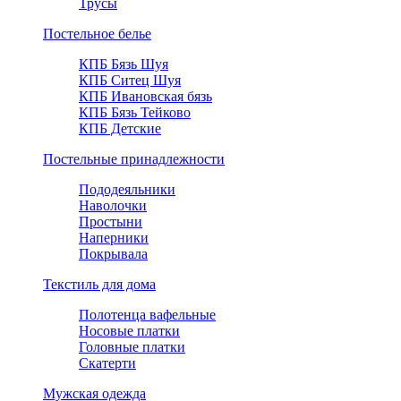
Трусы
Постельное белье
КПБ Бязь Шуя
КПБ Ситец Шуя
КПБ Ивановская бязь
КПБ Бязь Тейково
КПБ Детские
Постельные принадлежности
Пододеяльники
Наволочки
Простыни
Наперники
Покрывала
Текстиль для дома
Полотенца вафельные
Носовые платки
Головные платки
Скатерти
Мужская одежда