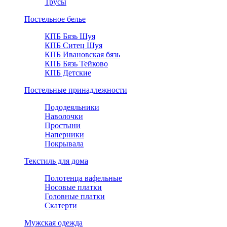
Трусы
Постельное белье
КПБ Бязь Шуя
КПБ Ситец Шуя
КПБ Ивановская бязь
КПБ Бязь Тейково
КПБ Детские
Постельные принадлежности
Пододеяльники
Наволочки
Простыни
Наперники
Покрывала
Текстиль для дома
Полотенца вафельные
Носовые платки
Головные платки
Скатерти
Мужская одежда