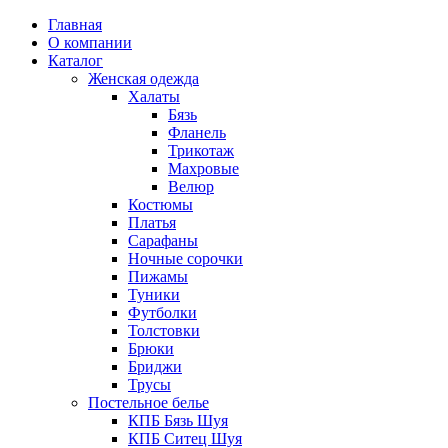
Главная
О компании
Каталог
Женская одежда
Халаты
Бязь
Фланель
Трикотаж
Махровые
Велюр
Костюмы
Платья
Сарафаны
Ночные сорочки
Пижамы
Туники
Футболки
Толстовки
Брюки
Бриджи
Трусы
Постельное белье
КПБ Бязь Шуя
КПБ Ситец Шуя