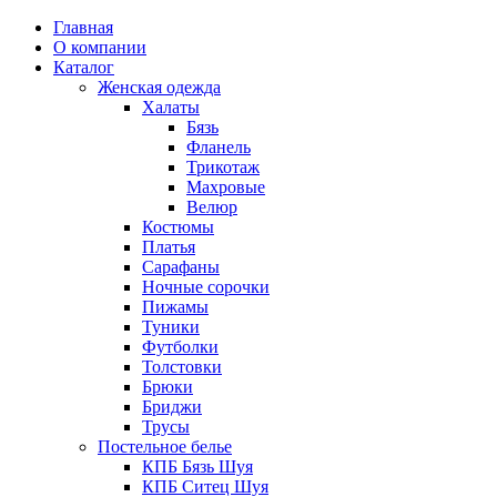
Главная
О компании
Каталог
Женская одежда
Халаты
Бязь
Фланель
Трикотаж
Махровые
Велюр
Костюмы
Платья
Сарафаны
Ночные сорочки
Пижамы
Туники
Футболки
Толстовки
Брюки
Бриджи
Трусы
Постельное белье
КПБ Бязь Шуя
КПБ Ситец Шуя