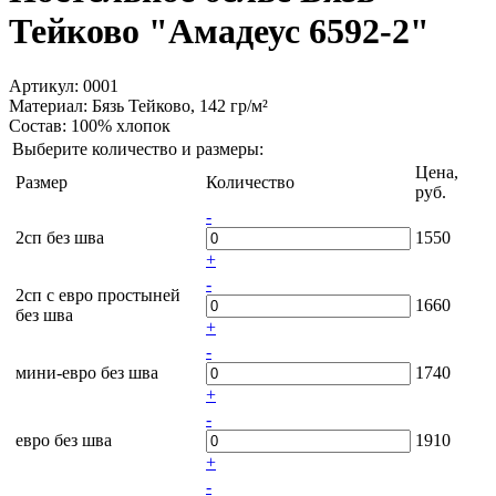
Тейково "Амадеус 6592-2"
Артикул: 0001
Материал:
Бязь Тейково, 142 гр/м²
Состав:
100% хлопок
Выберите количество и размеры:
Цена,
Размер
Количество
руб.
-
2сп без шва
1550
+
-
2сп с евро простыней
1660
без шва
+
-
мини-евро без шва
1740
+
-
евро без шва
1910
+
-