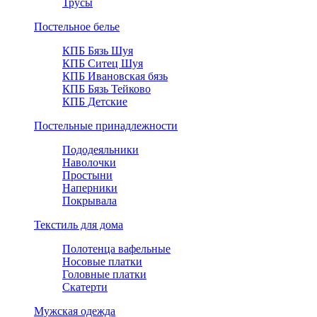
Трусы
Постельное белье
КПБ Бязь Шуя
КПБ Ситец Шуя
КПБ Ивановская бязь
КПБ Бязь Тейково
КПБ Детские
Постельные принадлежности
Пододеяльники
Наволочки
Простыни
Наперники
Покрывала
Текстиль для дома
Полотенца вафельные
Носовые платки
Головные платки
Скатерти
Мужская одежда