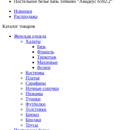
Постельное белье Бязь Тейково "Амадеус 6592-2"
Новинки
Распродажа
Каталог товаров
Женская одежда
Халаты
Бязь
Фланель
Трикотаж
Махровые
Велюр
Костюмы
Платья
Сарафаны
Ночные сорочки
Пижамы
Туники
Футболки
Толстовки
Брюки
Бриджи
Трусы