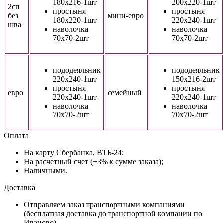
180х216-1шт
200х220-1шт
2сп
простыня
простыня
без
мини-евро
180х220-1шт
220х240-1шт
шва
наволочка
наволочка
70х70-2шт
70х70-2шт
пододеяльник
пододеяльник
220х240-1шт
150х216-2шт
простыня
простыня
евро
семейный
220х240-1шт
220х240-1шт
наволочка
наволочка
70х70-2шт
70х70-2шт
Оплата
На карту Сбербанка, ВТБ-24;
На расчетный счет (+3% к сумме заказа);
Наличными.
Доставка
Отправляем заказ транспортными компаниями
(бесплатная доставка до транспортной компании по
Иваново).