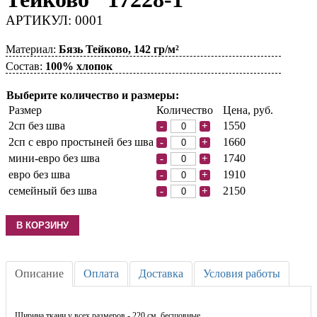
АРТИКУЛ: 0001
Материал:
Бязь Тейково, 142 гр/м²
Состав:
100% хлопок
Выберите количество и размеры:
Размер
Количество
Цена, руб.
2сп без шва
1550
-
+
2сп с евро простыней без шва
1660
-
+
мини-евро без шва
1740
-
+
евро без шва
1910
-
+
семейный без шва
2150
-
+
Описание
Оплата
Доставка
Условия работы
Ширина ткани у всех размеров - 220 см, бесшовные.