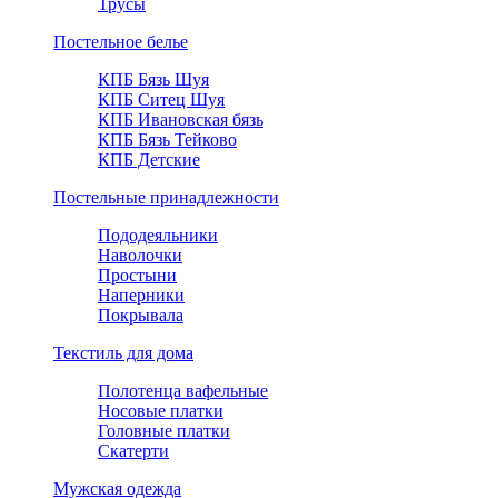
Трусы
Постельное белье
КПБ Бязь Шуя
КПБ Ситец Шуя
КПБ Ивановская бязь
КПБ Бязь Тейково
КПБ Детские
Постельные принадлежности
Пододеяльники
Наволочки
Простыни
Наперники
Покрывала
Текстиль для дома
Полотенца вафельные
Носовые платки
Головные платки
Скатерти
Мужская одежда