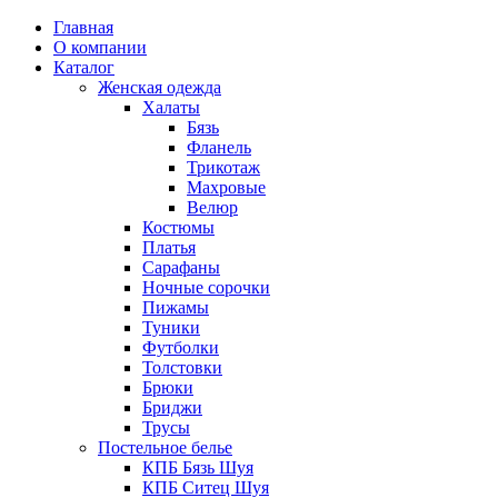
Главная
О компании
Каталог
Женская одежда
Халаты
Бязь
Фланель
Трикотаж
Махровые
Велюр
Костюмы
Платья
Сарафаны
Ночные сорочки
Пижамы
Туники
Футболки
Толстовки
Брюки
Бриджи
Трусы
Постельное белье
КПБ Бязь Шуя
КПБ Ситец Шуя