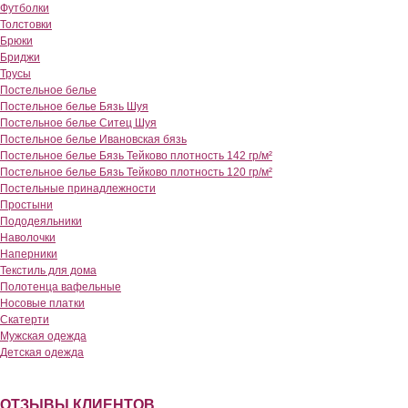
Футболки
Толстовки
Брюки
Бриджи
Трусы
Постельное белье
Постельное белье Бязь Шуя
Постельное белье Ситец Шуя
Постельное белье Ивановская бязь
Постельное белье Бязь Тейково плотность 142 гр/м²
Постельное белье Бязь Тейково плотность 120 гр/м²
Постельные принадлежности
Простыни
Пододеяльники
Наволочки
Наперники
Текстиль для дома
Полотенца вафельные
Носовые платки
Скатерти
Мужская одежда
Детская одежда
ОТЗЫВЫ КЛИЕНТОВ