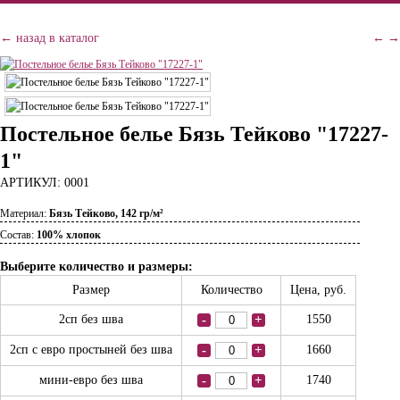
← назад в каталог
←
→
Постельное белье Бязь Тейково "17227-
1"
АРТИКУЛ: 0001
Материал:
Бязь Тейково, 142 гр/м²
Состав:
100% хлопок
Выберите количество и размеры:
Размер
Количество
Цена, руб.
2сп без шва
-
+
1550
2сп с евро простыней без шва
-
+
1660
мини-евро без шва
-
+
1740