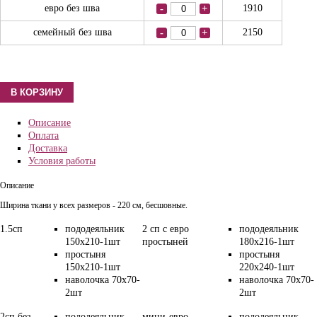
евро без шва
-
+
1910
семейный без шва
-
+
2150
Описание
Оплата
Доставка
Условия работы
Описание
Ширина ткани у всех размеров - 220 см, бесшовные.
1.5сп
пододеяльник
2 сп с евро
пододеяльник
150х210-1шт
простыней
180х216-1шт
простыня
простыня
150х210-1шт
220х240-1шт
наволочка 70х70-
наволочка 70х70-
2шт
2шт
2сп без
пододеяльник
мини-евро
пододеяльник