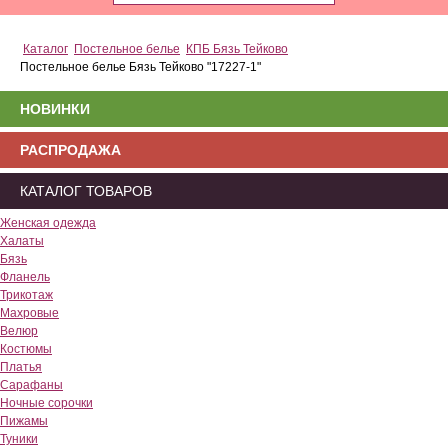
Каталог
Постельное белье
КПБ Бязь Тейково
Постельное белье Бязь Тейково "17227-1"
НОВИНКИ
РАСПРОДАЖА
КАТАЛОГ ТОВАРОВ
Женская одежда
Халаты
Бязь
Фланель
Трикотаж
Махровые
Велюр
Костюмы
Платья
Сарафаны
Ночные сорочки
Пижамы
Туники