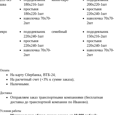
шва
180х216-1шт
200х220-1шт
простыня
простыня
180х220-1шт
220х240-1шт
наволочка 70х70-
наволочка 70х70-
2шт
2шт
евро
пододеяльник
семейный
пододеяльник
220х240-1шт
150х216-2шт
простыня
простыня
220х240-1шт
220х240-1шт
наволочка 70х70-
наволочка 70х70-
2шт
2шт
Оплата
На карту Сбербанка, ВТБ-24;
На расчетный счет (+3% к сумме заказа);
Наличными.
Доставка
Отправляем заказ транспортными компаниями (бесплатная
доставка до транспортной компании по Иваново).
Условия работы