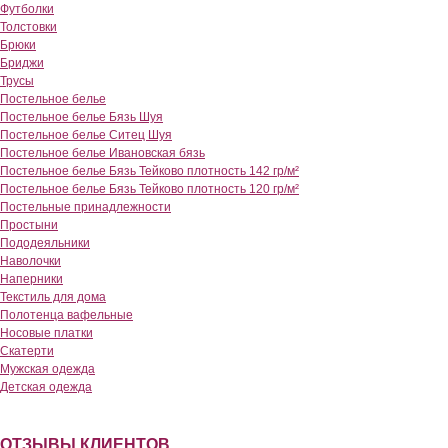
Футболки
Толстовки
Брюки
Бриджи
Трусы
Постельное белье
Постельное белье Бязь Шуя
Постельное белье Ситец Шуя
Постельное белье Ивановская бязь
Постельное белье Бязь Тейково плотность 142 гр/м²
Постельное белье Бязь Тейково плотность 120 гр/м²
Постельные принадлежности
Простыни
Пододеяльники
Наволочки
Наперники
Текстиль для дома
Полотенца вафельные
Носовые платки
Скатерти
Мужская одежда
Детская одежда
ОТЗЫВЫ КЛИЕНТОВ