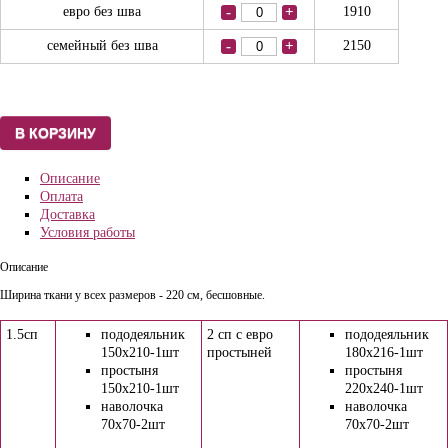
евро без шва
-
+
1910
семейный без шва
-
+
2150
Описание
Оплата
Доставка
Условия работы
Описание
Ширина ткани у всех размеров - 220 см, бесшовные.
1.5сп
пододеяльник
2 сп с евро
пододеяльник
150х210-1шт
простыней
180х216-1шт
простыня
простыня
150х210-1шт
220х240-1шт
наволочка
наволочка
70х70-2шт
70х70-2шт