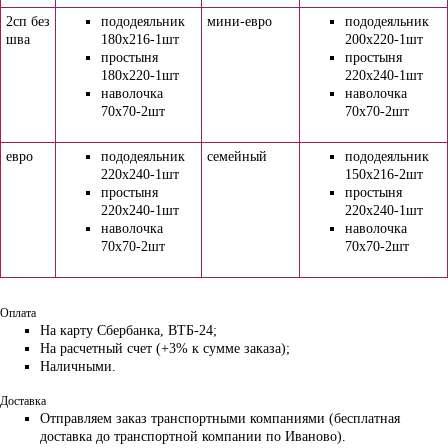
2сп без
пододеяльник
мини-евро
пододеяльник
шва
180х216-1шт
200х220-1шт
простыня
простыня
180х220-1шт
220х240-1шт
наволочка
наволочка
70х70-2шт
70х70-2шт
евро
пододеяльник
семейный
пододеяльник
220х240-1шт
150х216-2шт
простыня
простыня
220х240-1шт
220х240-1шт
наволочка
наволочка
70х70-2шт
70х70-2шт
Оплата
На карту Сбербанка, ВТБ-24;
На расчетный счет (+3% к сумме заказа);
Наличными.
Доставка
Отправляем заказ транспортными компаниями (бесплатная
доставка до транспортной компании по Иваново).