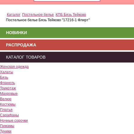
Каталог
Постельное белье
КПБ Бязь Тейково
Постельное белье Бязь Тейково "17216-1 Флирт"
НОВИНКИ
РАСПРОДАЖА
КАТАЛОГ ТОВАРОВ
Женская одежда
Халаты
Бязь
Фланель
Трикотаж
Махровые
Велюр
Костюмы
Платья
Сарафаны
Ночные сорочки
Пижамы
Туники