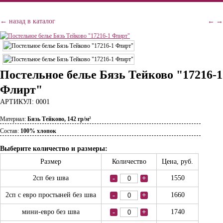
← назад в каталог
←
→
Постельное белье Бязь Тейково "17216-1
Флирт"
АРТИКУЛ: 0001
Материал:
Бязь Тейково, 142 гр/м²
Состав:
100% хлопок
Выберите количество и размеры:
Размер
Количество
Цена, руб.
2сп без шва
-
+
1550
2сп с евро простыней без шва
-
+
1660
мини-евро без шва
-
+
1740