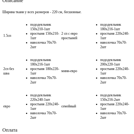
Описание
Ширина ткани у всех размеров - 220 см, бесшовные.
пододеяльник
пододеяльник
150х210-1шт
180х216-1шт
простыня 150х210-
2 сп с евро
простыня 220х240-
1.5сп
1шт
простыней
1шт
наволочка 70х70-
наволочка 70х70-
2шт
2шт
пододеяльник
пододеяльник
180х216-1шт
200х220-1шт
2сп без
простыня 180х220-
простыня 220х240-
мини-евро
шва
1шт
1шт
наволочка 70х70-
наволочка 70х70-
2шт
2шт
пододеяльник
пододеяльник
220х240-1шт
150х216-2шт
простыня 220х240-
простыня 220х240-
евро
семейный
1шт
1шт
наволочка 70х70-
наволочка 70х70-
2шт
2шт
Оплата