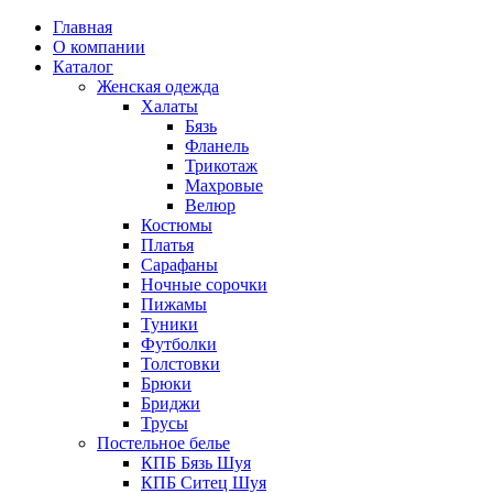
Главная
О компании
Каталог
Женская одежда
Халаты
Бязь
Фланель
Трикотаж
Махровые
Велюр
Костюмы
Платья
Сарафаны
Ночные сорочки
Пижамы
Туники
Футболки
Толстовки
Брюки
Бриджи
Трусы
Постельное белье
КПБ Бязь Шуя
КПБ Ситец Шуя