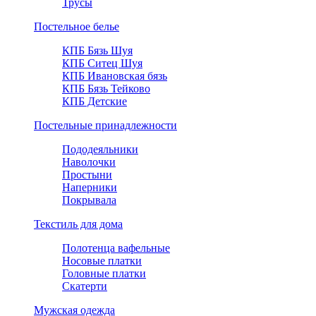
Трусы
Постельное белье
КПБ Бязь Шуя
КПБ Ситец Шуя
КПБ Ивановская бязь
КПБ Бязь Тейково
КПБ Детские
Постельные принадлежности
Пододеяльники
Наволочки
Простыни
Наперники
Покрывала
Текстиль для дома
Полотенца вафельные
Носовые платки
Головные платки
Скатерти
Мужская одежда