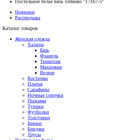
Постельное белье Бязь Тейково "17167-5"
Новинки
Распродажа
Каталог товаров
Женская одежда
Халаты
Бязь
Фланель
Трикотаж
Махровые
Велюр
Костюмы
Платья
Сарафаны
Ночные сорочки
Пижамы
Туники
Футболки
Толстовки
Брюки
Бриджи
Трусы