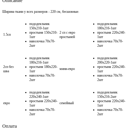
Описание
Ширина ткани у всех размеров - 220 см, бесшовные.
пододеяльник
пододеяльник
150х210-1шт
180х216-1шт
простыня 150х210-
2 сп с евро
простыня 220х240-
1.5сп
1шт
простыней
1шт
наволочка 70х70-
наволочка 70х70-
2шт
2шт
пододеяльник
пододеяльник
180х216-1шт
200х220-1шт
2сп без
простыня 180х220-
простыня 220х240-
мини-евро
шва
1шт
1шт
наволочка 70х70-
наволочка 70х70-
2шт
2шт
пододеяльник
пододеяльник
220х240-1шт
150х216-2шт
простыня 220х240-
простыня 220х240-
евро
семейный
1шт
1шт
наволочка 70х70-
наволочка 70х70-
2шт
2шт
Оплата