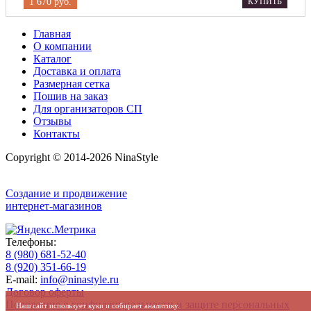
1 670 руб.
КУПИТЬ
Главная
О компании
Каталог
Доставка и оплата
Размерная сетка
Пошив на заказ
Для организаторов СП
Отзывы
Контакты
Copyright © 2014-2026 NinaStyle
Создание и продвижение
интернет-магазинов
Телефоны:
8 (980) 681-52-40
8 (920) 351-66-19
E-mail:
info@ninastyle.ru
Договор оферты
Положение о конфиденциальности и защите персональных
Наш сайт использует куки и собирает аналитику.