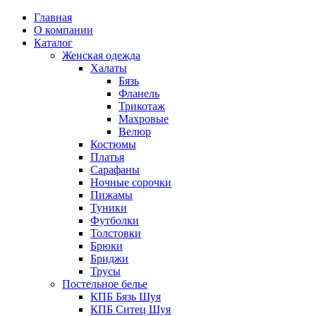
Главная
О компании
Каталог
Женская одежда
Халаты
Бязь
Фланель
Трикотаж
Махровые
Велюр
Костюмы
Платья
Сарафаны
Ночные сорочки
Пижамы
Туники
Футболки
Толстовки
Брюки
Бриджи
Трусы
Постельное белье
КПБ Бязь Шуя
КПБ Ситец Шуя