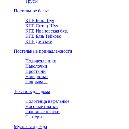
Трусы
Постельное белье
КПБ Бязь Шуя
КПБ Ситец Шуя
КПБ Ивановская бязь
КПБ Бязь Тейково
КПБ Детские
Постельные принадлежности
Пододеяльники
Наволочки
Простыни
Наперники
Покрывала
Текстиль для дома
Полотенца вафельные
Носовые платки
Головные платки
Скатерти
Мужская одежда