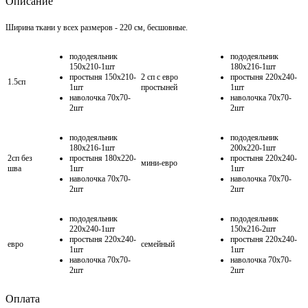
Описание
Ширина ткани у всех размеров - 220 см, бесшовные.
пододеяльник
пододеяльник
150х210-1шт
180х216-1шт
простыня 150х210-
2 сп с евро
простыня 220х240-
1.5сп
1шт
простыней
1шт
наволочка 70х70-
наволочка 70х70-
2шт
2шт
пододеяльник
пододеяльник
180х216-1шт
200х220-1шт
2сп без
простыня 180х220-
простыня 220х240-
мини-евро
шва
1шт
1шт
наволочка 70х70-
наволочка 70х70-
2шт
2шт
пододеяльник
пододеяльник
220х240-1шт
150х216-2шт
простыня 220х240-
простыня 220х240-
евро
семейный
1шт
1шт
наволочка 70х70-
наволочка 70х70-
2шт
2шт
Оплата