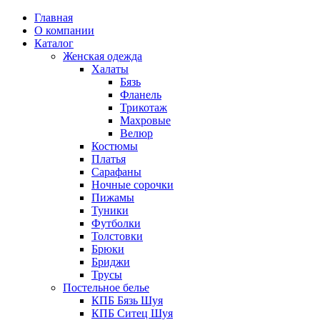
Главная
О компании
Каталог
Женская одежда
Халаты
Бязь
Фланель
Трикотаж
Махровые
Велюр
Костюмы
Платья
Сарафаны
Ночные сорочки
Пижамы
Туники
Футболки
Толстовки
Брюки
Бриджи
Трусы
Постельное белье
КПБ Бязь Шуя
КПБ Ситец Шуя