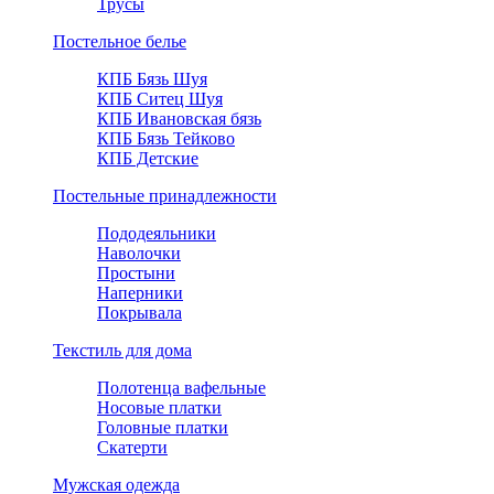
Трусы
Постельное белье
КПБ Бязь Шуя
КПБ Ситец Шуя
КПБ Ивановская бязь
КПБ Бязь Тейково
КПБ Детские
Постельные принадлежности
Пододеяльники
Наволочки
Простыни
Наперники
Покрывала
Текстиль для дома
Полотенца вафельные
Носовые платки
Головные платки
Скатерти
Мужская одежда