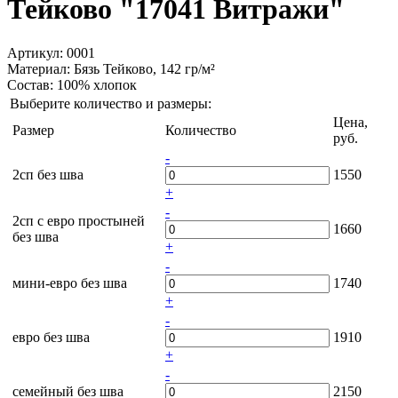
Тейково "17041 Витражи"
Артикул: 0001
Материал:
Бязь Тейково, 142 гр/м²
Состав:
100% хлопок
Выберите количество и размеры:
Цена,
Размер
Количество
руб.
-
2сп без шва
1550
+
-
2сп с евро простыней
1660
без шва
+
-
мини-евро без шва
1740
+
-
евро без шва
1910
+
-
семейный без шва
2150