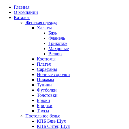
Главная
О компании
Каталог
Женская одежда
Халаты
Бязь
Фланель
Трикотаж
Махровые
Велюр
Костюмы
Платья
Сарафаны
Ночные сорочки
Пижамы
Туники
Футболки
Толстовки
Брюки
Бриджи
Трусы
Постельное белье
КПБ Бязь Шуя
КПБ Ситец Шуя