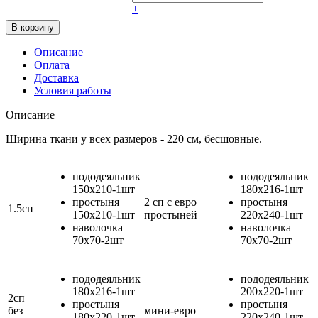
+
Описание
Оплата
Доставка
Условия работы
Описание
Ширина ткани у всех размеров - 220 см, бесшовные.
пододеяльник
пододеяльник
150х210-1шт
180х216-1шт
простыня
2 сп с евро
простыня
1.5сп
150х210-1шт
простыней
220х240-1шт
наволочка
наволочка
70х70-2шт
70х70-2шт
пододеяльник
пододеяльник
180х216-1шт
200х220-1шт
2сп
простыня
простыня
без
мини-евро
180х220-1шт
220х240-1шт