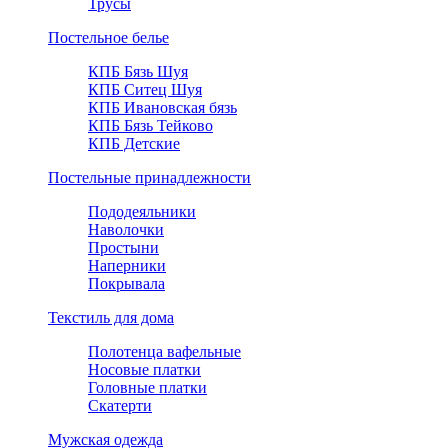
Трусы
Постельное белье
КПБ Бязь Шуя
КПБ Ситец Шуя
КПБ Ивановская бязь
КПБ Бязь Тейково
КПБ Детские
Постельные принадлежности
Пододеяльники
Наволочки
Простыни
Наперники
Покрывала
Текстиль для дома
Полотенца вафельные
Носовые платки
Головные платки
Скатерти
Мужская одежда