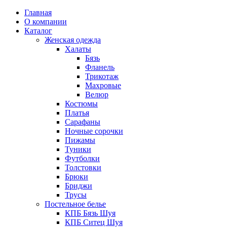
Главная
О компании
Каталог
Женская одежда
Халаты
Бязь
Фланель
Трикотаж
Махровые
Велюр
Костюмы
Платья
Сарафаны
Ночные сорочки
Пижамы
Туники
Футболки
Толстовки
Брюки
Бриджи
Трусы
Постельное белье
КПБ Бязь Шуя
КПБ Ситец Шуя