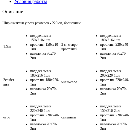
Условия работы
Описание
Ширина ткани у всех размеров - 220 см, бесшовные.
пододеяльник
пододеяльник
150х210-1шт
180х216-1шт
простыня 150х210-
2 сп с евро
простыня 220х240-
1.5сп
1шт
простыней
1шт
наволочка 70х70-
наволочка 70х70-
2шт
2шт
пододеяльник
пододеяльник
180х216-1шт
200х220-1шт
2сп без
простыня 180х220-
простыня 220х240-
мини-евро
шва
1шт
1шт
наволочка 70х70-
наволочка 70х70-
2шт
2шт
пододеяльник
пододеяльник
220х240-1шт
150х216-2шт
простыня 220х240-
простыня 220х240-
евро
семейный
1шт
1шт
наволочка 70х70-
наволочка 70х70-
2шт
2шт