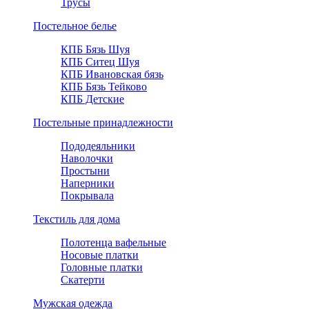
Трусы
Постельное белье
КПБ Бязь Шуя
КПБ Ситец Шуя
КПБ Ивановская бязь
КПБ Бязь Тейково
КПБ Детские
Постельные принадлежности
Пододеяльники
Наволочки
Простыни
Наперники
Покрывала
Текстиль для дома
Полотенца вафельные
Носовые платки
Головные платки
Скатерти
Мужская одежда