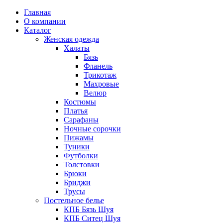
Главная
О компании
Каталог
Женская одежда
Халаты
Бязь
Фланель
Трикотаж
Махровые
Велюр
Костюмы
Платья
Сарафаны
Ночные сорочки
Пижамы
Туники
Футболки
Толстовки
Брюки
Бриджи
Трусы
Постельное белье
КПБ Бязь Шуя
КПБ Ситец Шуя