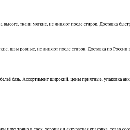
высоте, ткани мягкие, не линяют после стирок. Доставка быстр
ие, швы ровные, не линяют после стирок. Доставка по России в
 бельё бязь. Ассортимент широкий, цены приятные, упаковка ак
ки идут точно в срок, хорошая и аккуратная упаковка, товар со