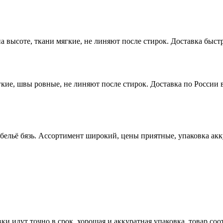
высоте, ткани мягкие, не линяют после стирок. Доставка быстр
ие, швы ровные, не линяют после стирок. Доставка по России в
 бельё бязь. Ассортимент широкий, цены приятные, упаковка ак
ки идут точно в срок, хорошая и аккуратная упаковка, товар со