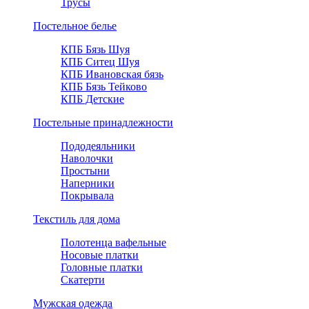
Трусы
Постельное белье
КПБ Бязь Шуя
КПБ Ситец Шуя
КПБ Ивановская бязь
КПБ Бязь Тейково
КПБ Детские
Постельные принадлежности
Пододеяльники
Наволочки
Простыни
Наперники
Покрывала
Текстиль для дома
Полотенца вафельные
Носовые платки
Головные платки
Скатерти
Мужская одежда