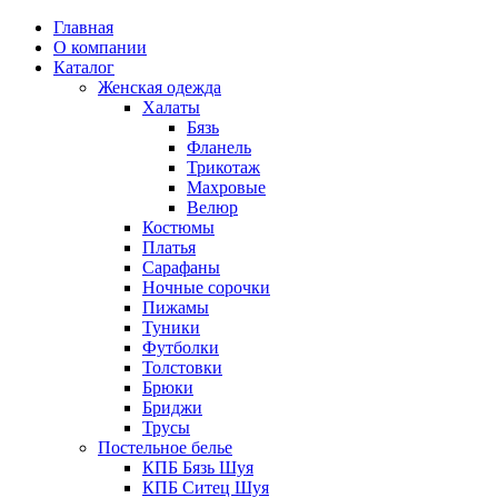
Главная
О компании
Каталог
Женская одежда
Халаты
Бязь
Фланель
Трикотаж
Махровые
Велюр
Костюмы
Платья
Сарафаны
Ночные сорочки
Пижамы
Туники
Футболки
Толстовки
Брюки
Бриджи
Трусы
Постельное белье
КПБ Бязь Шуя
КПБ Ситец Шуя