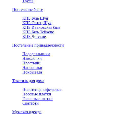
Трусы
Постельное белье
КПБ Бязь Шуя
КПБ Ситец Шуя
КПБ Ивановская бязь
КПБ Бязь Тейково
КПБ Детские
Постельные принадлежности
Пододеяльники
Наволочки
Простыни
Наперники
Покрывала
Текстиль для дома
Полотенца вафельные
Носовые платки
Головные платки
Скатерти
Мужская одежда