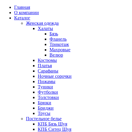
Главная
О компании
Каталог
Женская одежда
Халаты
Бязь
Фланель
Трикотаж
Махровые
Велюр
Костюмы
Платья
Сарафаны
Ночные сорочки
Пижамы
Туники
Футболки
Толстовки
Брюки
Бриджи
Трусы
Постельное белье
КПБ Бязь Шуя
КПБ Ситец Шуя