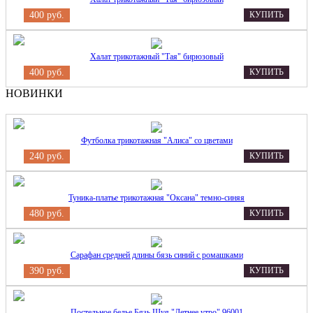
400 руб.
КУПИТЬ
Халат трикотажный "Тая" бирюзовый
400 руб.
КУПИТЬ
НОВИНКИ
Футболка трикотажная "Алиса" со цветами
240 руб.
КУПИТЬ
Туника-платье трикотажная "Оксана" темно-синяя
480 руб.
КУПИТЬ
Сарафан средней длины бязь синий с ромашками
390 руб.
КУПИТЬ
Постельное белье Бязь Шуя "Летнее утро" 96001