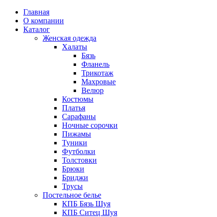
Главная
О компании
Каталог
Женская одежда
Халаты
Бязь
Фланель
Трикотаж
Махровые
Велюр
Костюмы
Платья
Сарафаны
Ночные сорочки
Пижамы
Туники
Футболки
Толстовки
Брюки
Бриджи
Трусы
Постельное белье
КПБ Бязь Шуя
КПБ Ситец Шуя