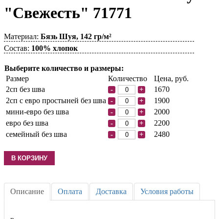
"Свежесть" 71771
Материал:
Бязь Шуя, 142 гр/м²
Состав:
100% хлопок
Выберите количество и размеры:
Размер
Количество
Цена, руб.
2сп без шва
1670
-
+
2сп с евро простыней без шва
1900
-
+
мини-евро без шва
2000
-
+
евро без шва
2200
-
+
семейный без шва
2480
-
+
Описание
Оплата
Доставка
Условия работы