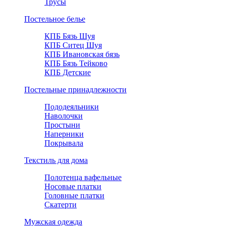
Трусы
Постельное белье
КПБ Бязь Шуя
КПБ Ситец Шуя
КПБ Ивановская бязь
КПБ Бязь Тейково
КПБ Детские
Постельные принадлежности
Пододеяльники
Наволочки
Простыни
Наперники
Покрывала
Текстиль для дома
Полотенца вафельные
Носовые платки
Головные платки
Скатерти
Мужская одежда