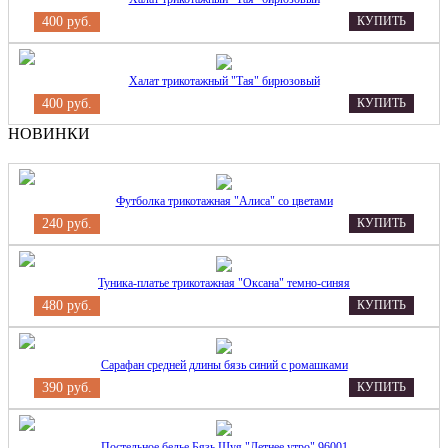
400 руб.
КУПИТЬ
Халат трикотажный "Тая" бирюзовый
400 руб.
КУПИТЬ
НОВИНКИ
Футболка трикотажная "Алиса" со цветами
240 руб.
КУПИТЬ
Туника-платье трикотажная "Оксана" темно-синяя
480 руб.
КУПИТЬ
Сарафан средней длины бязь синий с ромашками
390 руб.
КУПИТЬ
Постельное белье Бязь Шуя "Летнее утро" 96001