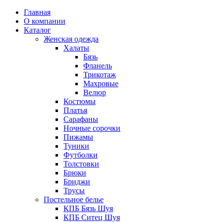
Главная
О компании
Каталог
Женская одежда
Халаты
Бязь
Фланель
Трикотаж
Махровые
Велюр
Костюмы
Платья
Сарафаны
Ночные сорочки
Пижамы
Туники
Футболки
Толстовки
Брюки
Бриджи
Трусы
Постельное белье
КПБ Бязь Шуя
КПБ Ситец Шуя