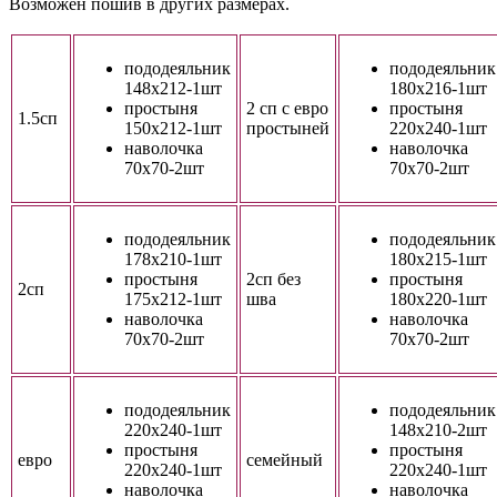
Возможен пошив в других размерах.
пододеяльник
пододеяльник
148х212-1шт
180х216-1шт
простыня
2 сп с евро
простыня
1.5сп
150х212-1шт
простыней
220х240-1шт
наволочка
наволочка
70х70-2шт
70х70-2шт
пододеяльник
пододеяльник
178х210-1шт
180х215-1шт
простыня
2сп без
простыня
2сп
175х212-1шт
шва
180х220-1шт
наволочка
наволочка
70х70-2шт
70х70-2шт
пододеяльник
пододеяльник
220х240-1шт
148х210-2шт
простыня
простыня
евро
семейный
220х240-1шт
220х240-1шт
наволочка
наволочка