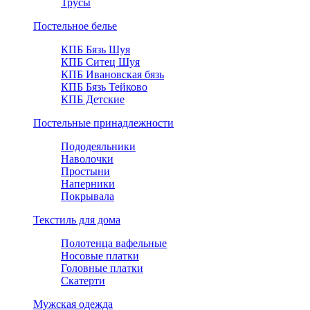
Трусы
Постельное белье
КПБ Бязь Шуя
КПБ Ситец Шуя
КПБ Ивановская бязь
КПБ Бязь Тейково
КПБ Детские
Постельные принадлежности
Пододеяльники
Наволочки
Простыни
Наперники
Покрывала
Текстиль для дома
Полотенца вафельные
Носовые платки
Головные платки
Скатерти
Мужская одежда