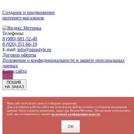
Создание и продвижение
интернет-магазинов
Телефоны:
8 (980) 681-52-40
8 (920) 351-66-19
E-mail:
info@ninastyle.ru
Договор оферты
Положение о конфиденциальности и защите персональных
данных
Карта сайта
ПОШИВ
НА ЗАКАЗ
Наш сайт использует куки и собирает аналитику.
Для улучшения работы сайта мы используем файлы cookies и собираем анонимные
данные через сервисы аналитики, такие как ЯндексМетрика. Продолжая использовать
сайт, вы соглашаетесь с нашей
политикой конфиденциальности
.
OK