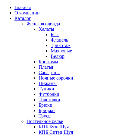
Главная
О компании
Каталог
Женская одежда
Халаты
Бязь
Фланель
Трикотаж
Махровые
Велюр
Костюмы
Платья
Сарафаны
Ночные сорочки
Пижамы
Туники
Футболки
Толстовки
Брюки
Бриджи
Трусы
Постельное белье
КПБ Бязь Шуя
КПБ Ситец Шуя