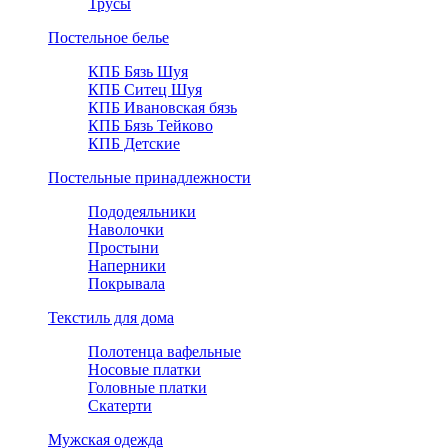
Трусы
Постельное белье
КПБ Бязь Шуя
КПБ Ситец Шуя
КПБ Ивановская бязь
КПБ Бязь Тейково
КПБ Детские
Постельные принадлежности
Пододеяльники
Наволочки
Простыни
Наперники
Покрывала
Текстиль для дома
Полотенца вафельные
Носовые платки
Головные платки
Скатерти
Мужская одежда