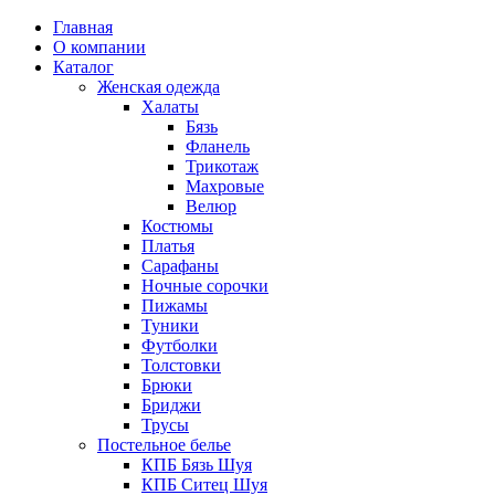
Главная
О компании
Каталог
Женская одежда
Халаты
Бязь
Фланель
Трикотаж
Махровые
Велюр
Костюмы
Платья
Сарафаны
Ночные сорочки
Пижамы
Туники
Футболки
Толстовки
Брюки
Бриджи
Трусы
Постельное белье
КПБ Бязь Шуя
КПБ Ситец Шуя