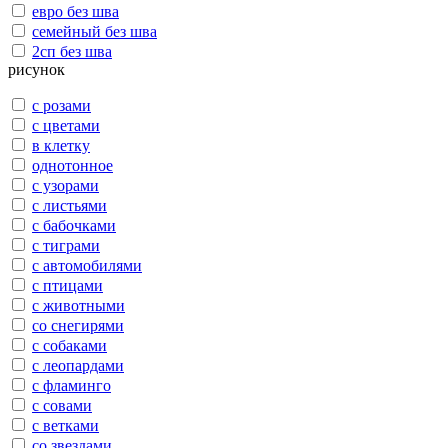
евро без шва
семейный без шва
2сп без шва
рисунок
с розами
с цветами
в клетку
однотонное
с узорами
с листьями
с бабочками
с тиграми
с автомобилями
с птицами
с животными
со снегирями
с собаками
с леопардами
с фламинго
с совами
с ветками
со звездами