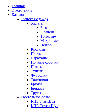
Главная
О компании
Каталог
Женская одежда
Халаты
Бязь
Фланель
Трикотаж
Махровые
Велюр
Костюмы
Платья
Сарафаны
Ночные сорочки
Пижамы
Туники
Футболки
Толстовки
Брюки
Бриджи
Трусы
Постельное белье
КПБ Бязь Шуя
КПБ Ситец Шуя