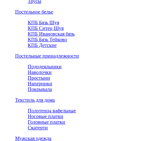
Трусы
Постельное белье
КПБ Бязь Шуя
КПБ Ситец Шуя
КПБ Ивановская бязь
КПБ Бязь Тейково
КПБ Детские
Постельные принадлежности
Пододеяльники
Наволочки
Простыни
Наперники
Покрывала
Текстиль для дома
Полотенца вафельные
Носовые платки
Головные платки
Скатерти
Мужская одежда