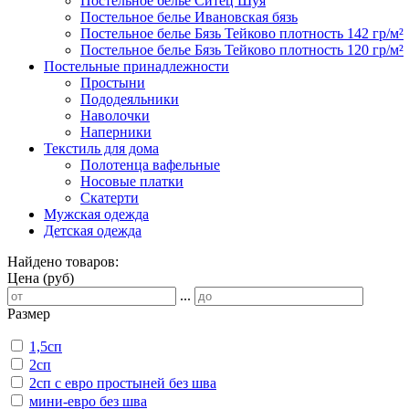
Постельное белье Ситец Шуя
Постельное белье Ивановская бязь
Постельное белье Бязь Тейково плотность 142 гр/м²
Постельное белье Бязь Тейково плотность 120 гр/м²
Постельные принадлежности
Простыни
Пододеяльники
Наволочки
Наперники
Текстиль для дома
Полотенца вафельные
Носовые платки
Скатерти
Мужская одежда
Детская одежда
Найдено товаров:
Цена (руб)
...
Размер
1,5сп
2сп
2сп с евро простыней без шва
мини-евро без шва