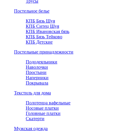
Трусы
Постельное белье
КПБ Бязь Шуя
КПБ Ситец Шуя
КПБ Ивановская бязь
КПБ Бязь Тейково
КПБ Детские
Постельные принадлежности
Пододеяльники
Наволочки
Простыни
Наперники
Покрывала
Текстиль для дома
Полотенца вафельные
Носовые платки
Головные платки
Скатерти
Мужская одежда