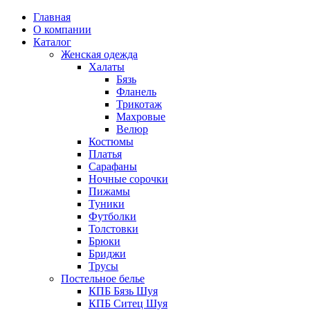
Главная
О компании
Каталог
Женская одежда
Халаты
Бязь
Фланель
Трикотаж
Махровые
Велюр
Костюмы
Платья
Сарафаны
Ночные сорочки
Пижамы
Туники
Футболки
Толстовки
Брюки
Бриджи
Трусы
Постельное белье
КПБ Бязь Шуя
КПБ Ситец Шуя