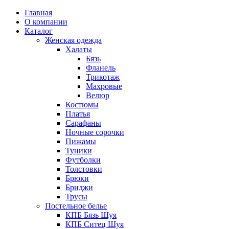
Главная
О компании
Каталог
Женская одежда
Халаты
Бязь
Фланель
Трикотаж
Махровые
Велюр
Костюмы
Платья
Сарафаны
Ночные сорочки
Пижамы
Туники
Футболки
Толстовки
Брюки
Бриджи
Трусы
Постельное белье
КПБ Бязь Шуя
КПБ Ситец Шуя