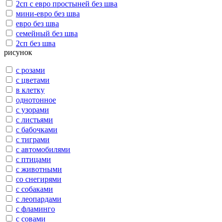
2сп с евро простыней без шва
мини-евро без шва
евро без шва
семейный без шва
2сп без шва
рисунок
с розами
с цветами
в клетку
однотонное
с узорами
с листьями
с бабочками
с тиграми
с автомобилями
с птицами
с животными
со снегирями
с собаками
с леопардами
с фламинго
с совами