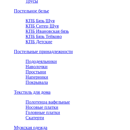
Трусы
Постельное белье
КПБ Бязь Шуя
КПБ Ситец Шуя
КПБ Ивановская бязь
КПБ Бязь Тейково
КПБ Детские
Постельные принадлежности
Пододеяльники
Наволочки
Простыни
Наперники
Покрывала
Текстиль для дома
Полотенца вафельные
Носовые платки
Головные платки
Скатерти
Мужская одежда