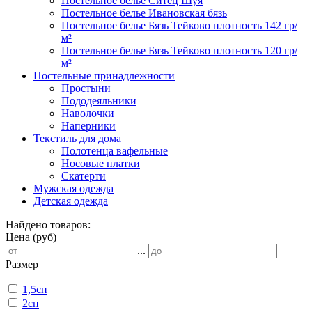
Постельное белье Ситец Шуя
Постельное белье Ивановская бязь
Постельное белье Бязь Тейково плотность 142 гр/
м²
Постельное белье Бязь Тейково плотность 120 гр/
м²
Постельные принадлежности
Простыни
Пододеяльники
Наволочки
Наперники
Текстиль для дома
Полотенца вафельные
Носовые платки
Скатерти
Мужская одежда
Детская одежда
Найдено товаров:
Цена (руб)
...
Размер
1,5сп
2сп