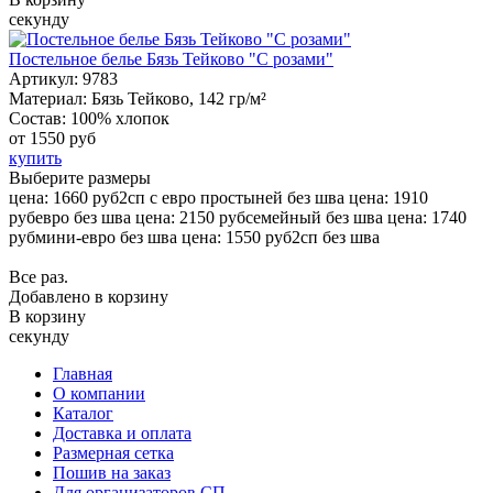
секунду
Постельное белье Бязь Тейково "С розами"
Артикул:
9783
Материал:
Бязь Тейково, 142 гр/м²
Состав:
100% хлопок
от
1550 руб
купить
Выберите размеры
цена: 1660 руб
2сп с евро простыней без шва
цена: 1910
руб
евро без шва
цена: 2150 руб
семейный без шва
цена: 1740
руб
мини-евро без шва
цена: 1550 руб
2сп без шва
Все раз.
Добавлено в корзину
В корзину
секунду
Главная
О компании
Каталог
Доставка и оплата
Размерная сетка
Пошив на заказ
Для организаторов СП