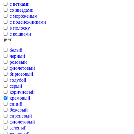
с ветками
со звездами
с мороженым
с подснежниками
в полоску
с кошками
цвет
белый
черный
розовый
фиолетовый
бирюзовый
голубой
серый
коричневый
кремовый
синий
бежевый
сиреневый
фиолетовый
зеленый
тигровый