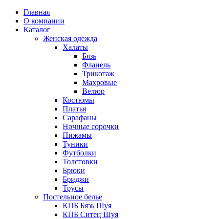
Главная
О компании
Каталог
Женская одежда
Халаты
Бязь
Фланель
Трикотаж
Махровые
Велюр
Костюмы
Платья
Сарафаны
Ночные сорочки
Пижамы
Туники
Футболки
Толстовки
Брюки
Бриджи
Трусы
Постельное белье
КПБ Бязь Шуя
КПБ Ситец Шуя