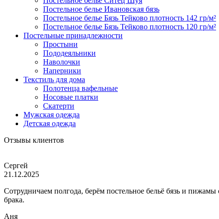
Постельное белье Ситец Шуя
Постельное белье Ивановская бязь
Постельное белье Бязь Тейково плотность 142 гр/м²
Постельное белье Бязь Тейково плотность 120 гр/м²
Постельные принадлежности
Простыни
Пододеяльники
Наволочки
Наперники
Текстиль для дома
Полотенца вафельные
Носовые платки
Скатерти
Мужская одежда
Детская одежда
Отзывы клиентов
Сергей
21.12.2025
Сотрудничаем полгода, берём постельное бельё бязь и пижамы
брака.
Аня