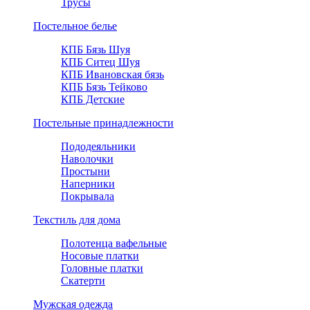
Трусы
Постельное белье
КПБ Бязь Шуя
КПБ Ситец Шуя
КПБ Ивановская бязь
КПБ Бязь Тейково
КПБ Детские
Постельные принадлежности
Пододеяльники
Наволочки
Простыни
Наперники
Покрывала
Текстиль для дома
Полотенца вафельные
Носовые платки
Головные платки
Скатерти
Мужская одежда