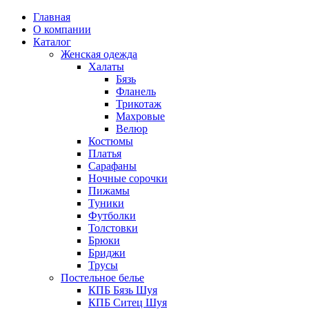
Главная
О компании
Каталог
Женская одежда
Халаты
Бязь
Фланель
Трикотаж
Махровые
Велюр
Костюмы
Платья
Сарафаны
Ночные сорочки
Пижамы
Туники
Футболки
Толстовки
Брюки
Бриджи
Трусы
Постельное белье
КПБ Бязь Шуя
КПБ Ситец Шуя