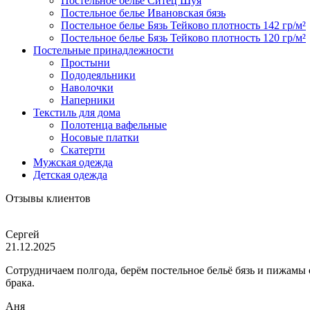
Постельное белье Ситец Шуя
Постельное белье Ивановская бязь
Постельное белье Бязь Тейково плотность 142 гр/м²
Постельное белье Бязь Тейково плотность 120 гр/м²
Постельные принадлежности
Простыни
Пододеяльники
Наволочки
Наперники
Текстиль для дома
Полотенца вафельные
Носовые платки
Скатерти
Мужская одежда
Детская одежда
Отзывы клиентов
Сергей
21.12.2025
Сотрудничаем полгода, берём постельное бельё бязь и пижамы
брака.
Аня