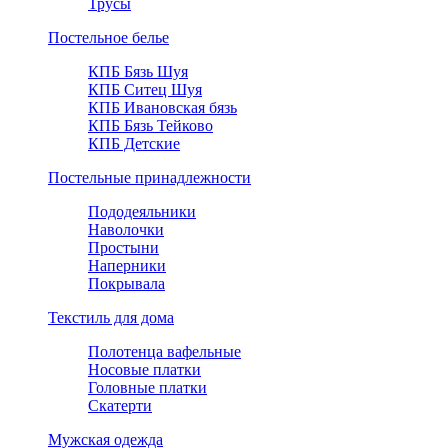
Трусы
Постельное белье
КПБ Бязь Шуя
КПБ Ситец Шуя
КПБ Ивановская бязь
КПБ Бязь Тейково
КПБ Детские
Постельные принадлежности
Пододеяльники
Наволочки
Простыни
Наперники
Покрывала
Текстиль для дома
Полотенца вафельные
Носовые платки
Головные платки
Скатерти
Мужская одежда