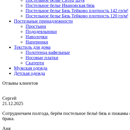
Постельное белье Ситец Шуя
Постельное белье Ивановская бязь
Постельное белье Бязь Тейково плотность 142 гр/м²
Постельное белье Бязь Тейково плотность 120 гр/м²
Постельные принадлежности
Простыни
Пододеяльники
Наволочки
Наперники
Текстиль для дома
Полотенца вафельные
Носовые платки
Скатерти
Мужская одежда
Детская одежда
Отзывы клиентов
Сергей
21.12.2025
Сотрудничаем полгода, берём постельное бельё бязь и пижамы
брака.
Аня