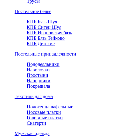
Трусы
Постельное белье
КПБ Бязь Шуя
КПБ Ситец Шуя
КПБ Ивановская бязь
КПБ Бязь Тейково
КПБ Детские
Постельные принадлежности
Пододеяльники
Наволочки
Простыни
Наперники
Покрывала
Текстиль для дома
Полотенца вафельные
Носовые платки
Головные платки
Скатерти
Мужская одежда