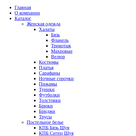
Главная
О компании
Каталог
Женская одежда
Халаты
Бязь
Фланель
Трикотаж
Махровые
Велюр
Костюмы
Платья
Сарафаны
Ночные сорочки
Пижамы
Туники
Футболки
Толстовки
Брюки
Бриджи
Трусы
Постельное белье
КПБ Бязь Шуя
КПБ Ситец Шуя