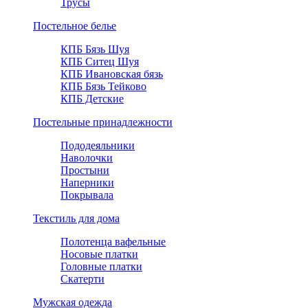
Трусы
Постельное белье
КПБ Бязь Шуя
КПБ Ситец Шуя
КПБ Ивановская бязь
КПБ Бязь Тейково
КПБ Детские
Постельные принадлежности
Пододеяльники
Наволочки
Простыни
Наперники
Покрывала
Текстиль для дома
Полотенца вафельные
Носовые платки
Головные платки
Скатерти
Мужская одежда