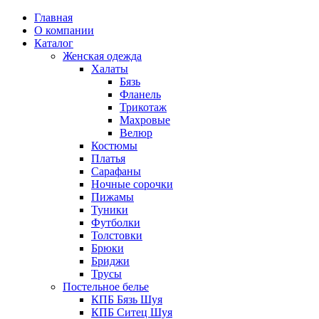
Главная
О компании
Каталог
Женская одежда
Халаты
Бязь
Фланель
Трикотаж
Махровые
Велюр
Костюмы
Платья
Сарафаны
Ночные сорочки
Пижамы
Туники
Футболки
Толстовки
Брюки
Бриджи
Трусы
Постельное белье
КПБ Бязь Шуя
КПБ Ситец Шуя