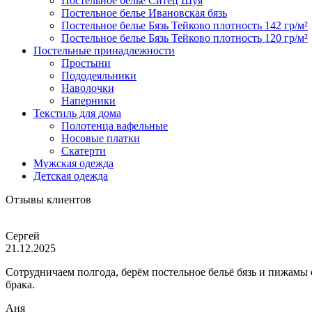
Постельное белье Ситец Шуя
Постельное белье Ивановская бязь
Постельное белье Бязь Тейково плотность 142 гр/м²
Постельное белье Бязь Тейково плотность 120 гр/м²
Постельные принадлежности
Простыни
Пододеяльники
Наволочки
Наперники
Текстиль для дома
Полотенца вафельные
Носовые платки
Скатерти
Мужская одежда
Детская одежда
Отзывы клиентов
Сергей
21.12.2025
Сотрудничаем полгода, берём постельное бельё бязь и пижамы
брака.
Аня