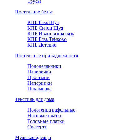
Трусы
Постельное белье
КПБ Бязь Шуя
КПБ Ситец Шуя
КПБ Ивановская бязь
КПБ Бязь Тейково
КПБ Детские
Постельные принадлежности
Пододеяльники
Наволочки
Простыни
Наперники
Покрывала
Текстиль для дома
Полотенца вафельные
Носовые платки
Головные платки
Скатерти
Мужская одежда