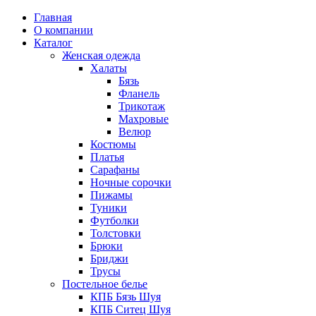
Главная
О компании
Каталог
Женская одежда
Халаты
Бязь
Фланель
Трикотаж
Махровые
Велюр
Костюмы
Платья
Сарафаны
Ночные сорочки
Пижамы
Туники
Футболки
Толстовки
Брюки
Бриджи
Трусы
Постельное белье
КПБ Бязь Шуя
КПБ Ситец Шуя