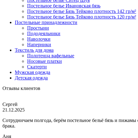
Постельное белье Ситец Шуя
Постельное белье Ивановская бязь
Постельное белье Бязь Тейково плотность 142 гр/м²
Постельное белье Бязь Тейково плотность 120 гр/м²
Постельные принадлежности
Простыни
Пододеяльники
Наволочки
Наперники
Текстиль для дома
Полотенца вафельные
Носовые платки
Скатерти
Мужская одежда
Детская одежда
Отзывы клиентов
Сергей
21.12.2025
Сотрудничаем полгода, берём постельное бельё бязь и пижамы
брака.
Аня