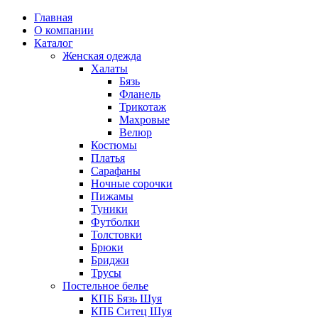
Главная
О компании
Каталог
Женская одежда
Халаты
Бязь
Фланель
Трикотаж
Махровые
Велюр
Костюмы
Платья
Сарафаны
Ночные сорочки
Пижамы
Туники
Футболки
Толстовки
Брюки
Бриджи
Трусы
Постельное белье
КПБ Бязь Шуя
КПБ Ситец Шуя