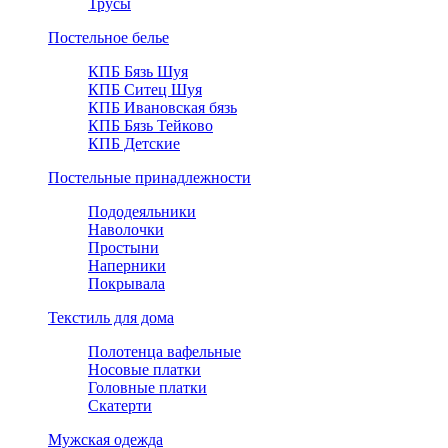
Трусы
Постельное белье
КПБ Бязь Шуя
КПБ Ситец Шуя
КПБ Ивановская бязь
КПБ Бязь Тейково
КПБ Детские
Постельные принадлежности
Пододеяльники
Наволочки
Простыни
Наперники
Покрывала
Текстиль для дома
Полотенца вафельные
Носовые платки
Головные платки
Скатерти
Мужская одежда