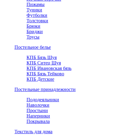
Пижамы
Туники
Футболки
Толстовки
Брюки
Бриджи
Трусы
Постельное белье
КПБ Бязь Шуя
КПБ Ситец Шуя
КПБ Ивановская бязь
КПБ Бязь Тейково
КПБ Детские
Постельные принадлежности
Пододеяльники
Наволочки
Простыни
Наперники
Покрывала
Текстиль для дома