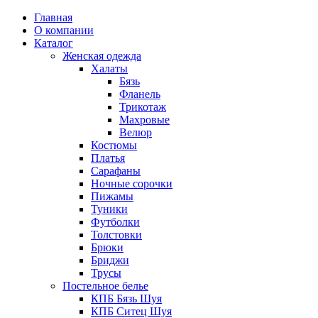
Главная
О компании
Каталог
Женская одежда
Халаты
Бязь
Фланель
Трикотаж
Махровые
Велюр
Костюмы
Платья
Сарафаны
Ночные сорочки
Пижамы
Туники
Футболки
Толстовки
Брюки
Бриджи
Трусы
Постельное белье
КПБ Бязь Шуя
КПБ Ситец Шуя