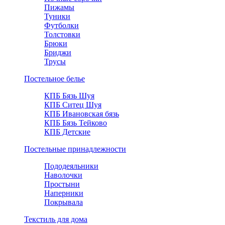
Пижамы
Туники
Футболки
Толстовки
Брюки
Бриджи
Трусы
Постельное белье
КПБ Бязь Шуя
КПБ Ситец Шуя
КПБ Ивановская бязь
КПБ Бязь Тейково
КПБ Детские
Постельные принадлежности
Пододеяльники
Наволочки
Простыни
Наперники
Покрывала
Текстиль для дома