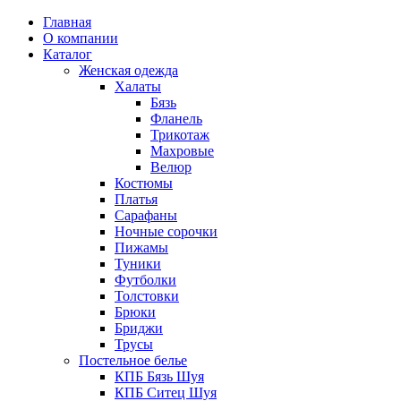
Главная
О компании
Каталог
Женская одежда
Халаты
Бязь
Фланель
Трикотаж
Махровые
Велюр
Костюмы
Платья
Сарафаны
Ночные сорочки
Пижамы
Туники
Футболки
Толстовки
Брюки
Бриджи
Трусы
Постельное белье
КПБ Бязь Шуя
КПБ Ситец Шуя