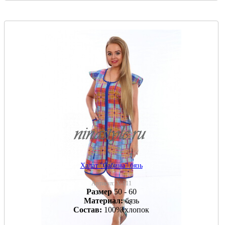
Халат "Сабина" бязь
Артикул:
Х-111
Размер
50 - 60
Материал:
бязь
Состав:
100% хлопок