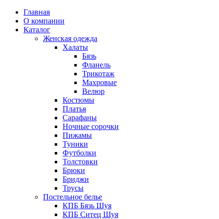
Главная
О компании
Каталог
Женская одежда
Халаты
Бязь
Фланель
Трикотаж
Махровые
Велюр
Костюмы
Платья
Сарафаны
Ночные сорочки
Пижамы
Туники
Футболки
Толстовки
Брюки
Бриджи
Трусы
Постельное белье
КПБ Бязь Шуя
КПБ Ситец Шуя