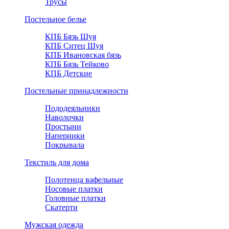
Трусы
Постельное белье
КПБ Бязь Шуя
КПБ Ситец Шуя
КПБ Ивановская бязь
КПБ Бязь Тейково
КПБ Детские
Постельные принадлежности
Пододеяльники
Наволочки
Простыни
Наперники
Покрывала
Текстиль для дома
Полотенца вафельные
Носовые платки
Головные платки
Скатерти
Мужская одежда