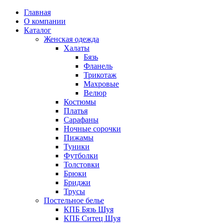
Главная
О компании
Каталог
Женская одежда
Халаты
Бязь
Фланель
Трикотаж
Махровые
Велюр
Костюмы
Платья
Сарафаны
Ночные сорочки
Пижамы
Туники
Футболки
Толстовки
Брюки
Бриджи
Трусы
Постельное белье
КПБ Бязь Шуя
КПБ Ситец Шуя