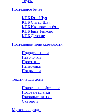
Трусы
Постельное белье
КПБ Бязь Шуя
КПБ Ситец Шуя
КПБ Ивановская бязь
КПБ Бязь Тейково
КПБ Детские
Постельные принадлежности
Пододеяльники
Наволочки
Простыни
Наперники
Покрывала
Текстиль для дома
Полотенца вафельные
Носовые платки
Головные платки
Скатерти
Мужская одежда