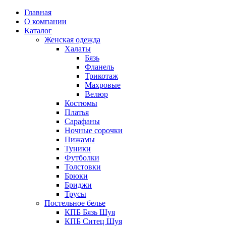
Главная
О компании
Каталог
Женская одежда
Халаты
Бязь
Фланель
Трикотаж
Махровые
Велюр
Костюмы
Платья
Сарафаны
Ночные сорочки
Пижамы
Туники
Футболки
Толстовки
Брюки
Бриджи
Трусы
Постельное белье
КПБ Бязь Шуя
КПБ Ситец Шуя