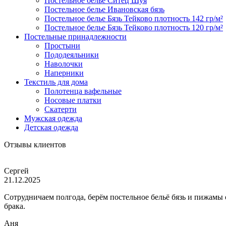
Постельное белье Ситец Шуя
Постельное белье Ивановская бязь
Постельное белье Бязь Тейково плотность 142 гр/м²
Постельное белье Бязь Тейково плотность 120 гр/м²
Постельные принадлежности
Простыни
Пододеяльники
Наволочки
Наперники
Текстиль для дома
Полотенца вафельные
Носовые платки
Скатерти
Мужская одежда
Детская одежда
Отзывы клиентов
Сергей
21.12.2025
Сотрудничаем полгода, берём постельное бельё бязь и пижамы
брака.
Аня