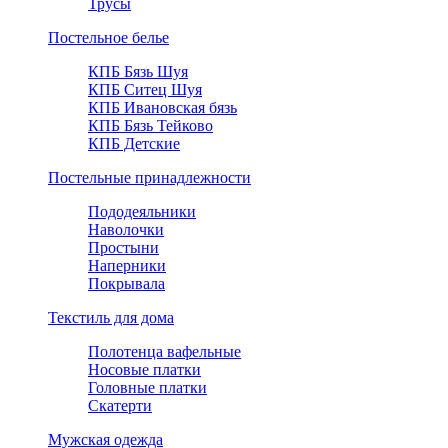
Трусы
Постельное белье
КПБ Бязь Шуя
КПБ Ситец Шуя
КПБ Ивановская бязь
КПБ Бязь Тейково
КПБ Детские
Постельные принадлежности
Пододеяльники
Наволочки
Простыни
Наперники
Покрывала
Текстиль для дома
Полотенца вафельные
Носовые платки
Головные платки
Скатерти
Мужская одежда