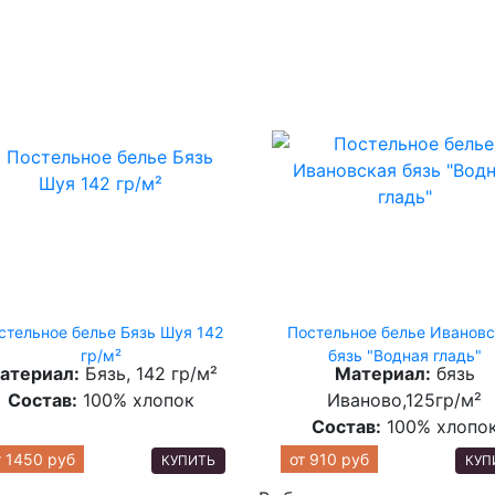
стельное белье Бязь Шуя 142
Постельное белье Иванов
гр/м²
бязь "Водная гладь"
атериал:
Бязь, 142 гр/м²
Материал:
бязь
Состав:
100% хлопок
Иваново,125гр/м²
Состав:
100% хлопо
т
1450 руб
от
910 руб
КУПИТЬ
КУП