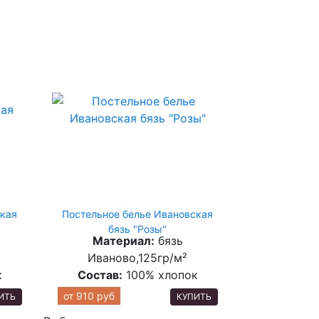
ская
Постельное белье Ивановская
бязь "Розы"
Материал:
бязь
Иваново,125гр/м²
к
Состав:
100% хлопок
от
910 руб
ИТЬ
КУПИТЬ