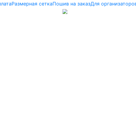
плата
Размерная сетка
Пошив на заказ
Для организаторо